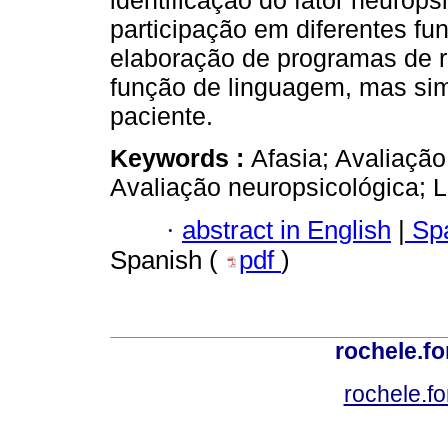
identificação do fator neurops
participação em diferentes f
elaboração de programas de r
função de linguagem, mas sim
paciente.
Keywords :
Afasia; Avaliação
Avaliação neuropsicológica; L
·
abstract in English
|
Spa
Spanish (
pdf
)
rochele.f
rochele.