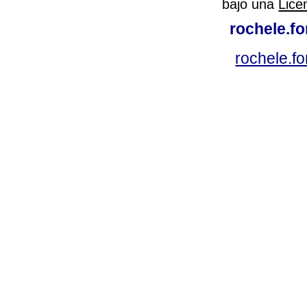
bajo una
Lice
rochele.f
rochele.