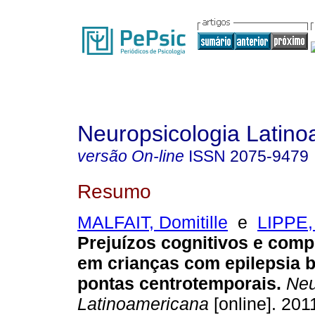
Neuropsicologia Latin
versão On-line
ISSN
2075-9479
Resumo
MALFAIT, Domitille
e
LIPPE,
Prejuízos cognitivos e com
em crianças com epilepsia 
pontas centrotemporais
.
Neu
Latinoamericana
[online]. 2011