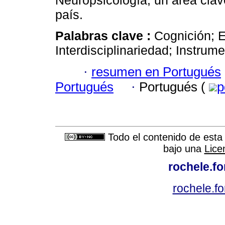
Neuropsicología, un área clav
país.
Palabras clave :
Cognición; E
Interdisciplinariedad; Instrum
·
resumen en Portugués
Portugués
·
Portugués (
p
Todo el contenido de esta 
bajo una
Lice
rochele.f
rochele.