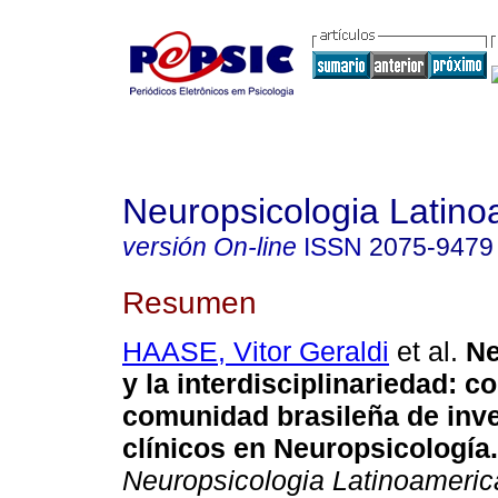
Neuropsicologia Latin
versión On-line
ISSN
2075-9479
Resumen
HAASE, Vitor Geraldi
et al.
Ne
y la interdisciplinariedad
:
co
comunidad brasileña de inv
clínicos en Neuropsicología
.
Neuropsicologia Latinoameri