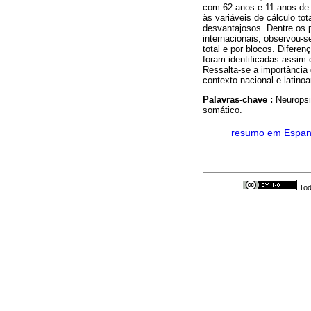
com 62 anos e 11 anos de e
às variáveis de cálculo to
desvantajosos. Dentre os p
internacionais, observou-s
total e por blocos. Difere
foram identificadas assim
Ressalta-se a importância
contexto nacional e latino
Palavras-chave :
Neuropsi
somático.
·
resumo em Espan
Tod