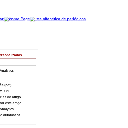
ersonalizados
Analytics
ês (pdf)
em XML
cias do artigo
ar este artigo
Analytics
o automática
s