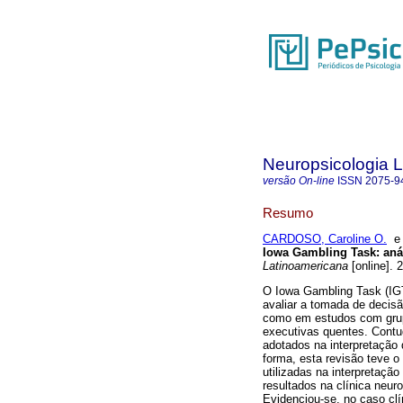
Neuropsicologia 
versão On-line
ISSN
2075-9
Resumo
CARDOSO, Caroline O.
Iowa Gambling Task
:
aná
Latinoamericana
[online]. 
O Iowa Gambling Task (IGT)
avaliar a tomada de decis
como em estudos com grup
executivas quentes. Contu
adotados na interpretação 
forma, esta revisão teve 
utilizadas na interpretaçã
resultados na clínica neur
Evidenciou-se, no caso clí