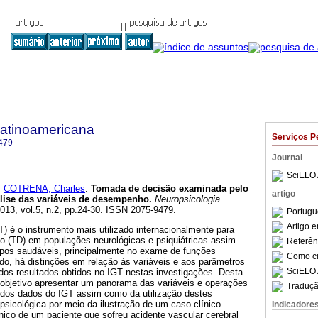
Latinoamericana
Serviços P
479
Journal
SciELO 
e
COTRENA, Charles
.
Tomada de decisão examinada pelo
artigo
lise das variáveis de desempenho
.
Neuropsicologia
2013, vol.5, n.2, pp.24-30. ISSN 2075-9479.
Portugu
Artigo 
 é o instrumento mais utilizado internacionalmente para
ão (TD) em populações neurológicas e psiquiátricas assim
Referên
os saudáveis, principalmente no exame de funções
Como cit
do, há distinções em relação às variáveis e aos parâmetros
SciELO 
dos resultados obtidos no IGT nestas investigações. Desta
o objetivo apresentar um panorama das variáveis e operações
Traduçã
o dos dados do IGT assim como da utilização destes
opsicológica por meio da ilustração de um caso clínico.
Indicadore
nico de um paciente que sofreu acidente vascular cerebral