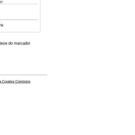
ar
nk
ótese do marcador
a Creative Commons