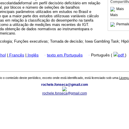
Compartilh
scolaridadeformal um perfil decisório deficitário em relação
tal, por blocos e número de seleções de baralhos
Mais
rincipais parâmetros utilizados em estudos no Brasil e
Mais
e que a maior parte dos estudos utilizouas variáveis cálculo
nças em relação à classificação do desempenho na tarefa
Permali
 como a utilização de medições mais recentes do IGT.
 da obtenção de dados normativos ao instrumentopara o
americano.
cologia; Funções executivas; Tomada de decisão; Iowa Gambling Task; Hip
hol
|
Francês
|
Inglês
·
texto em Português
·
Português (
pdf
)
o o conteúdo deste periódico, exceto onde está identificado, está licenciado sob uma
Licenç
rochele.fonseca@gmail.com
rochele.fonseca@gmail.com