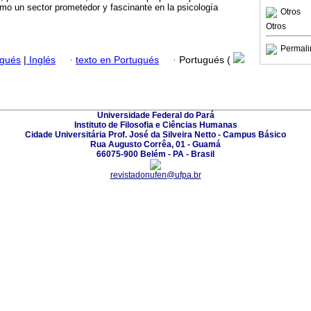
como un sector prometedor y fascinante en la psicología
Otros
Otros
Permali
ugués
|
Inglés
·
texto en Portugués
·
Portugués (
Universidade Federal do Pará
Instituto de Filosofia e Ciências Humanas
Cidade Universitária Prof. José da Silveira Netto - Campus Básico
Rua Augusto Corrêa, 01 - Guamá
66075-900 Belém - PA - Brasil
revistadonufen@ufpa.br