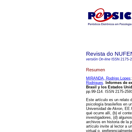
Revista do NUFE
versión On-line
ISSN
2175-
Resumen
MIRANDA, Rodrigo Lopes
Rodrigues
.
Informes de ex
Brasil y los Estados Uni
pp.99-114. ISSN 2175-259
Este artículo es un relato d
psicología brasileños en un
Universidad de Akron, EE.U
qué ocurre allí, (b) el cont
investigadores, (d) algunos
archivos en historia de la 
artículo invite al lector a 
virtual o, preferencialment