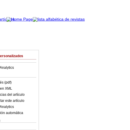
Personalizados
Analytics
és (pdf)
o en XML
ias del artículo
ar este artículo
Analytics
ión automática
s