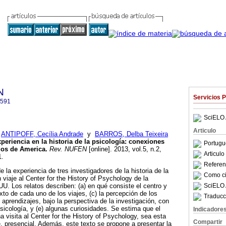
N
Servicios 
2591
SciELO 
Articulo
;
ANTIPOFF, Cecília Andrade
y
BARROS, Delba Teixeira
periencia en la historia de la psicología
:
conexiones
Portugu
dos de America
.
Rev. NUFEN
[online]. 2013, vol.5, n.2,
Articul
1.
Referenc
e la experiencia de tres investigadores de la historia de la
Como cit
 viaje al Center for the History of Psychology de la
SciELO 
U. Los relatos describen: (a) en qué consiste el centro y
exto de cada uno de los viajes, (c) la percepción de los
Traducc
 aprendizajes, bajo la perspectiva de la investigación, con
psicología, y (e) algunas curiosidades. Se estima que el
Indicadore
una visita al Center for the History of Psychology, sea esta
Compartir
e, presencial. Además, este texto se propone a presentar la