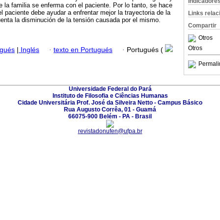
Indicadore
 la familia se enferma con el paciente. Por lo tanto, se hace
el paciente debe ayudar a enfrentar mejor la trayectoria de la
Links rela
enta la disminución de la tensión causada por el mismo.
Compartir
Otros
Otros
ugués
|
Inglés
·
texto en Portugués
·
Portugués (
Permali
Universidade Federal do Pará
Instituto de Filosofia e Ciências Humanas
Cidade Universitária Prof. José da Silveira Netto - Campus Básico
Rua Augusto Corrêa, 01 - Guamá
66075-900 Belém - PA - Brasil
revistadonufen@ufpa.br