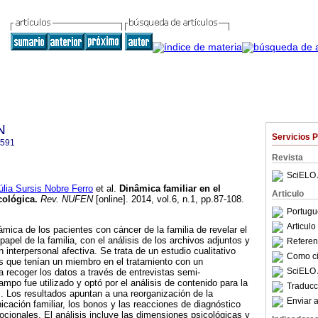
N
Servicios 
2591
Revista
SciELO 
a Sursis Nobre Ferro
et al.
Dinâmica familiar en el
Articulo
cológica
.
Rev. NUFEN
[online]. 2014, vol.6, n.1, pp.87-108.
Portugu
Articul
ámica de los pacientes con cáncer de la familia de revelar el
papel de la familia, con el análisis de los archivos adjuntos y
Referenc
 interpersonal afectiva. Se trata de un estudio cualitativo
Como cit
as que tenían un miembro en el tratamiento con un
SciELO 
a recoger los datos a través de entrevistas semi-
ampo fue utilizado y optó por el análisis de contenido para la
Traducc
. Los resultados apuntan a una reorganización de la
Enviar a
icación familiar, los bonos y las reacciones de diagnóstico
ocionales. El análisis incluye las dimensiones psicológicas y