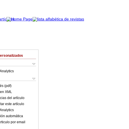
Personalizados
Analytics
és (pdf)
o en XML
ias del artículo
ar este artículo
Analytics
ión automática
rticulo por email