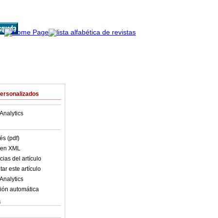
Personalizados
Analytics
és (pdf)
o en XML
ias del artículo
ar este artículo
Analytics
ión automática
s