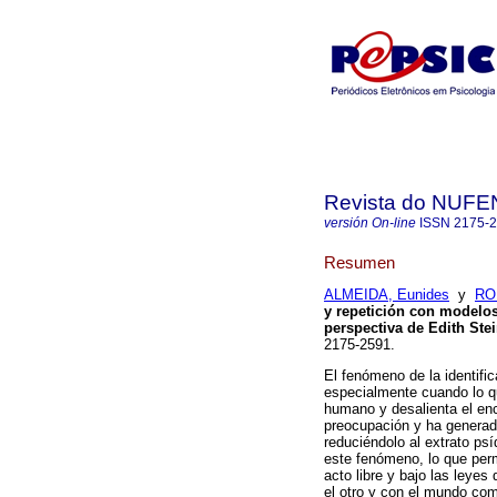
Revista do NUFE
versión On-line
ISSN
2175-
Resumen
ALMEIDA, Eunides
y
RO
y repetición con modelos 
perspectiva de Edith Ste
2175-2591.
El fenómeno de la identifica
especialmente cuando lo que
humano y desalienta el enc
preocupación y ha generad
reduciéndolo al extrato psí
este fenómeno, lo que permi
acto libre y bajo las leyes
el otro y con el mundo com