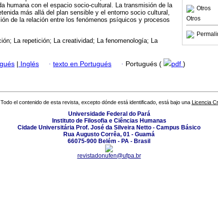
ida humana con el espacio socio-cultural. La transmisión de la
Otros
etenida más allá del plan sensible y el entorno socio cultural,
Otros
ión de la relación entre los fenómenos psíquicos y procesos
Permali
ción; La repetición; La creatividad; La fenomenología; La
ugués
|
Inglés
·
texto en Portugués
·
Portugués (
pdf
)
Todo el contenido de esta revista, excepto dónde está identificado, está bajo una
Licencia 
Universidade Federal do Pará
Instituto de Filosofia e Ciências Humanas
Cidade Universitária Prof. José da Silveira Netto - Campus Básico
Rua Augusto Corrêa, 01 - Guamá
66075-900 Belém - PA - Brasil
revistadonufen@ufpa.br