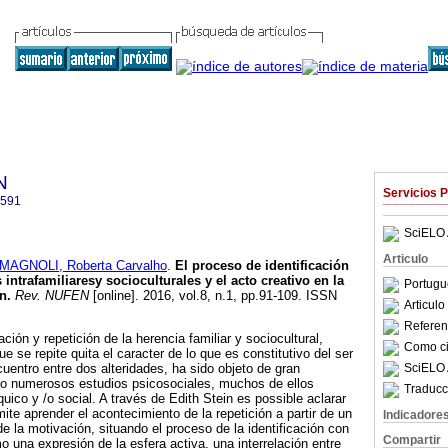
N
Servicios 
2591
SciELO 
Articulo
MAGNOLI, Roberta Carvalho
.
El proceso de identificación
intrafamiliaresy socioculturales y el acto creativo en la
Portugu
in
.
Rev. NUFEN
[online]. 2016, vol.8, n.1, pp.91-109. ISSN
Articul
Referenc
ción y repetición de la herencia familiar y sociocultural,
Como cit
 se repite quita el caracter de lo que es constitutivo del ser
SciELO 
uentro entre dos alteridades, ha sido objeto de gran
o numerosos estudios psicosociales, muchos de ellos
Traducc
quico y /o social. A través de Edith Stein es possible aclarar
te aprender el acontecimiento de la repetición a partir de un
Indicadore
 de la motivación, situando el proceso de la identificación con
Compartir
o una expresión de la esfera activa, una interrelación entre