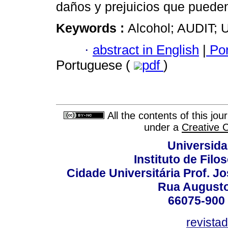
daños y prejuicios que puede
Keywords :
Alcohol; AUDIT; U
·
abstract in English
|
Por
Portuguese (
pdf
)
All the contents of this jo
under a
Creative 
Universida
Instituto de Fil
Cidade Universitária Prof. J
Rua Augusto
66075-900 
revista