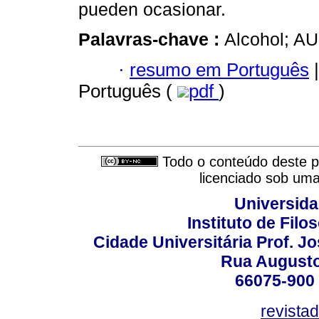
pueden ocasionar.
Palavras-chave :
Alcohol; AU
·
resumo em Português
|
Português (
pdf
)
Todo o conteúdo deste pe
licenciado sob um
Universida
Instituto de Fil
Cidade Universitária Prof. J
Rua Augusto
66075-900 
revista