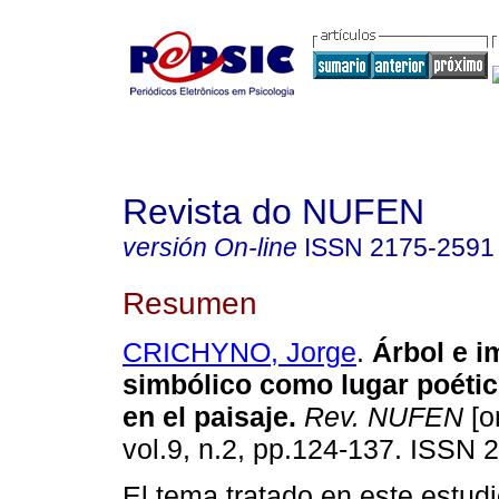
Revista do NUFEN
versión On-line
ISSN
2175-2591
Resumen
CRICHYNO, Jorge
.
Árbol e i
simbólico como lugar poéti
en el paisaje
.
Rev. NUFEN
[o
vol.9, n.2, pp.124-137. ISSN 
El tema tratado en este estudio