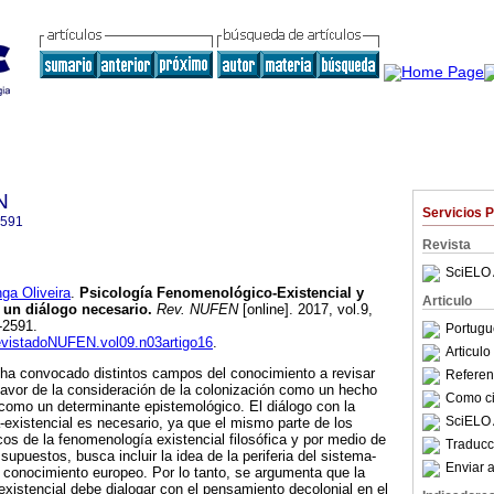
N
Servicios 
2591
Revista
SciELO 
a Oliveira
.
Psicología Fenomenológico-Existencial y
Articulo
:
un diálogo necesario
.
Rev. NUFEN
[online]. 2017, vol.9,
5-2591.
Portugu
RevistadoNUFEN.vol09.n03artigo16
.
Articul
 ha convocado distintos campos del conocimiento a revisar
Referenc
avor de la consideración de la colonización como un hecho
Como cit
o como un determinante epistemológico. El diálogo con la
SciELO 
existencial es necesario, ya que el mismo parte de los
s de la fenomenología existencial filosófica y por medio de
Traducc
 supuestos, busca incluir la idea de la periferia del sistema-
Enviar a
 conocimiento europeo. Por lo tanto, se argumenta que la
xistencial debe dialogar con el pensamiento decolonial en el