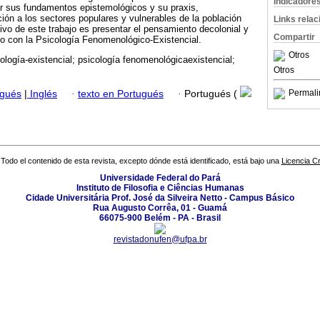
Indicadore
ar sus fundamentos epistemológicos y su praxis,
ión a los sectores populares y vulnerables de la población
Links rela
tivo de este trabajo es presentar el pensamiento decolonial y
Compartir
go con la Psicología Fenomenológico-Existencial.
Otros
ogía-existencial; psicología fenomenológicaexistencial;
Otros
Permali
ugués
|
Inglés
·
texto en Portugués
·
Portugués (
Todo el contenido de esta revista, excepto dónde está identificado, está bajo una
Licencia 
Universidade Federal do Pará
Instituto de Filosofia e Ciências Humanas
Cidade Universitária Prof. José da Silveira Netto - Campus Básico
Rua Augusto Corrêa, 01 - Guamá
66075-900 Belém - PA - Brasil
revistadonufen@ufpa.br