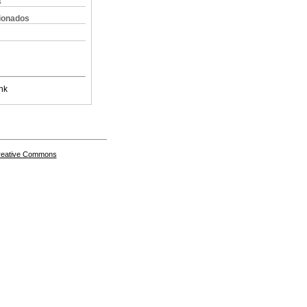
s
cionados
nk
Creative Commons