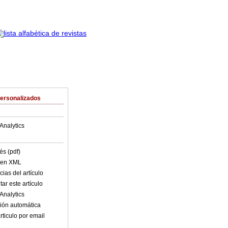
Personalizados
Analytics
és (pdf)
o en XML
ias del artículo
ar este artículo
Analytics
ión automática
rticulo por email