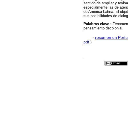
sentido de ampliar y revis
especialmente las de atenc
de América Latina. El obje
sus posibilidades de dialo
Palabras clave :
Fenomenol
pensamiento decolonial.
·
resumen en Port
pdf
)