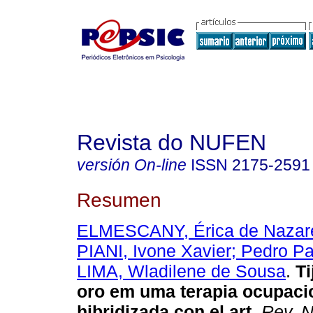
Revista do NUFEN
versión On-line
ISSN
2175-2591
Resumen
ELMESCANY, Érica de Nazar
PIANI, Ivone Xavier; Pedro Pa
LIMA, Wladilene de Sousa
.
Ti
oro em uma terapia ocupaci
hibridizada con el art
.
Rev. 