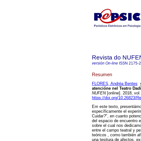
Revista do NUFE
versión On-line
ISSN
2175-
Resumen
FLORES, Andréa Bentes
atencióne nel Teatro Dad
NUFEN
[online]. 2018, vo
https://doi.org/10.26823/
Em este texto, presentámos
específicamente el experi
Cuidar?", en cuanto potenci
del espacio de encuentro e
sobre el cual nos dedicam
entre el campo teatral y p
teóricos , como también af
una tesitura de afectos, ex