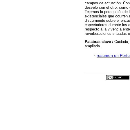
campos de actuación. Cons
desvelo con el otro, como
Tejemos la percepción de 
existenciales que ocurren e
discurriendo sobre el encu
espectadores durante los a
respecto a la vivencia ent
reverberaciones situadas en
Palabras clave :
Cuidado; 
ampliada.
·
resumen en Port