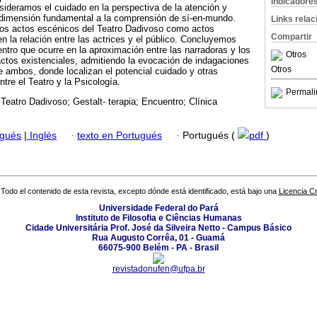
Indicadore
ideramos el cuidado en la perspectiva de la atención y
 dimensión fundamental a la comprensión de sí-en-mundo.
Links rela
los actos escénicos del Teatro Dadivoso como actos
Compartir
n la relación entre las actrices y el público. Concluyemos
entro que ocurre en la aproximación entre las narradoras y los
Otros
ctos existenciales, admitiendo la evocación de indagaciones
Otros
re ambos, donde localizan el potencial cuidado y otras
tre el Teatro y la Psicología.
Permali
Teatro Dadivoso; Gestalt- terapia; Encuentro; Clínica
ugués
|
Inglés
·
texto en Portugués
·
Portugués (
pdf
)
Todo el contenido de esta revista, excepto dónde está identificado, está bajo una
Licencia 
Universidade Federal do Pará
Instituto de Filosofia e Ciências Humanas
Cidade Universitária Prof. José da Silveira Netto - Campus Básico
Rua Augusto Corrêa, 01 - Guamá
66075-900 Belém - PA - Brasil
revistadonufen@ufpa.br