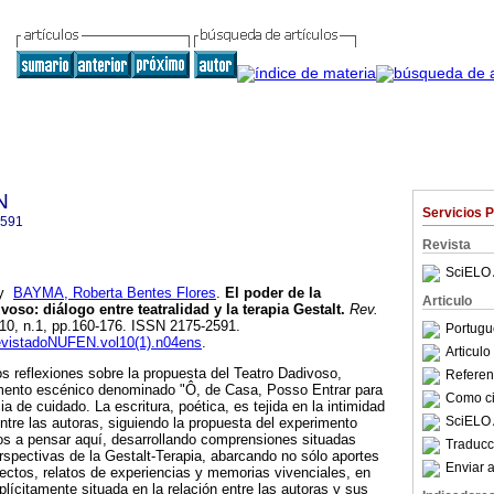
N
Servicios 
2591
Revista
SciELO 
y
BAYMA, Roberta Bentes Flores
.
El poder de la
Articulo
ivoso
:
diálogo entre teatralidad y la terapia Gestalt
.
Rev.
l.10, n.1, pp.160-176. ISSN 2175-2591.
Portugu
RevistadoNUFEN.vol10(1).n04ens
.
Articul
 reflexiones sobre la propuesta del Teatro Dadivoso,
Referenc
mento escénico denominado "Ô, de Casa, Posso Entrar para
Como cit
a de cuidado. La escritura, poética, es tejida en la intimidad
SciELO 
ntre las autoras, siguiendo la propuesta del experimento
os a pensar aquí, desarrollando comprensiones situadas
Traducc
erspectivas de la Gestalt-Terapia, abarcando no sólo aportes
Enviar a
ectos, relatos de experiencias y memorias vivenciales, en
plícitamente situada en la relación entre las autoras y sus