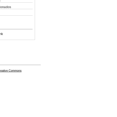
s
cionados
nk
Creative Commons