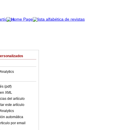
Personalizados
Analytics
és (pdf)
o en XML
ias del artículo
ar este artículo
Analytics
ión automática
rticulo por email