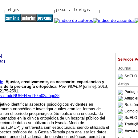
N
Serviços P
591
Journal
SciELO 
de
.
Ajustar, creativamente, es necesario
:
experiencias y
Artigo
s de la pre-cirugía ortopédica
.
Rev. NUFEN
[online]. 2018,
N 2175-2591.
Portugu
RevistadoNUFEN.vol10.n02artigo28
.
Artigo 
etivo identificar aspectos psicológicos evidentes en
Referên
trauma ortopédico e investigar cuáles eran las formas de
Como cit
on en el período prequirúrgico. Se realizó una encuesta de
SciELO 
ternados en la clínica ortopédica de un hospital público del
ección de datos se utilizaron la Escala Modo de
Traduçã
s (EMEP) y entrevista semiestructurada, siendo utilizada el
Enviar e
pectos teóricos de la Gestalt-Terapia para analizar los datos.
iedo, ansiedad, además de cuestiones estéticas, pérdida o