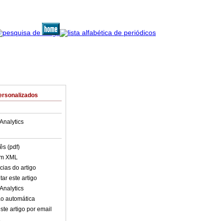
ersonalizados
Analytics
ês (pdf)
em XML
cias do artigo
ar este artigo
Analytics
o automática
ste artigo por email