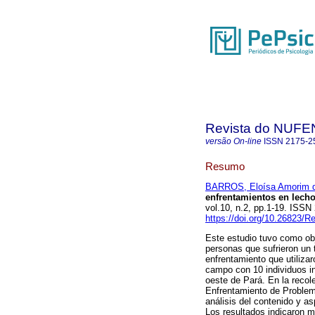
Revista do NUFE
versão On-line
ISSN
2175-2
Resumo
BARROS, Eloísa Amorim 
enfrentamientos en lecho
vol.10, n.2, pp.1-19. ISS
https://doi.org/10.26823/
Este estudio tuvo como obj
personas que sufrieron un 
enfrentamiento que utilizar
campo con 10 individuos in
oeste de Pará. En la recol
Enfrentamiento de Problema
análisis del contenido y as
Los resultados indicaron m