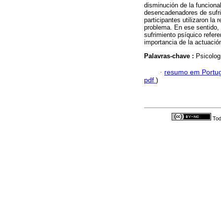
disminución de la funcional
desencadenadores de sufri
participantes utilizaron la 
problema. En ese sentido,
sufrimiento psíquico refere
importancia de la actuación
Palavras-chave :
Psicolog
·
resumo em Portu
pdf
)
Tod