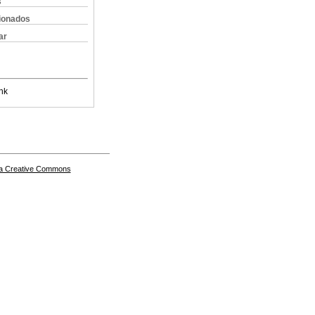
s
cionados
ar
nk
a Creative Commons