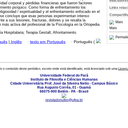
Indicadore
idad corporal y pérdidas financieras que fueron factores
miento psíquico. Como forma de enfrentamiento los
Links rela
religiosidad / espiritualidad y el enfrentamiento enfocado en el
Compartilh
 se concluye que esas personas experimentan intenso
nte a sus lesiones, fracturas, dolores y se resalta la
Mais
 más activa del profesional de la Psicología en la Ortopedia.
Mais
ía Hospitalaria; Terapia Gestalt; Afrontamiento.
Permali
guês
|
Inglês
·
texto em Português
·
Português (
o o conteúdo deste periódico, exceto onde está identificado, está licenciado sob uma
Licenç
Universidade Federal do Pará
Instituto de Filosofia e Ciências Humanas
Cidade Universitária Prof. José da Silveira Netto - Campus Básico
Rua Augusto Corrêa, 01 - Guamá
66075-900 Belém - PA - Brasil
revistadonufen@ufpa.br