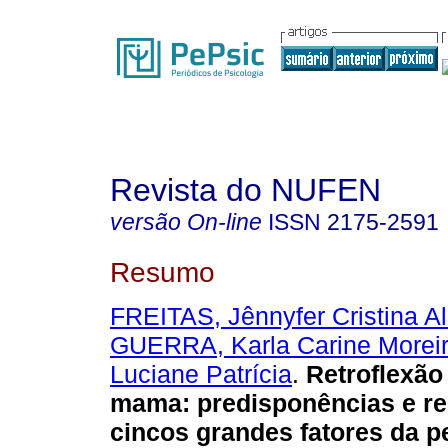
Revista do NUFEN
versão On-line
ISSN
2175-2591
Resumo
FREITAS, Jênnyfer Cristina A
GUERRA, Karla Carine Morei
Luciane Patrícia
.
Retroflexão
mama
:
predisponências e r
cincos grandes fatores da p