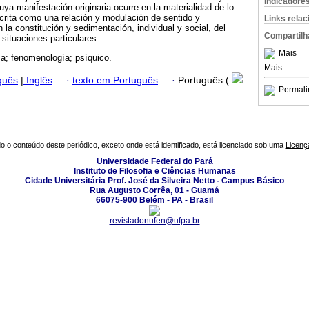
Indicadore
ya manifestación originaria ocurre en la materialidad de lo
crita como una relación y modulación de sentido y
Links rela
n la constitución y sedimentación, individual y social, del
Compartilh
situaciones particulares.
Mais
ía; fenomenología; psíquico.
Mais
guês
|
Inglês
·
texto em Português
·
Português (
Permali
o o conteúdo deste periódico, exceto onde está identificado, está licenciado sob uma
Licenç
Universidade Federal do Pará
Instituto de Filosofia e Ciências Humanas
Cidade Universitária Prof. José da Silveira Netto - Campus Básico
Rua Augusto Corrêa, 01 - Guamá
66075-900 Belém - PA - Brasil
revistadonufen@ufpa.br