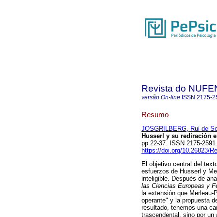
Revista do NUFE
versão On-line
ISSN
2175-2
Resumo
JOSGRILBERG, Rui de S
Husserl y su rediración 
pp.22-37. ISSN 2175-2591
https://doi.org/10.26823/
El objetivo central del tex
esfuerzos de Husserl y Mer
inteligible. Después de ana
las Ciencias Europeas y 
la extensión que Merleau-P
operante" y la propuesta d
resultado, tenemos una car
trascendental, sino por un