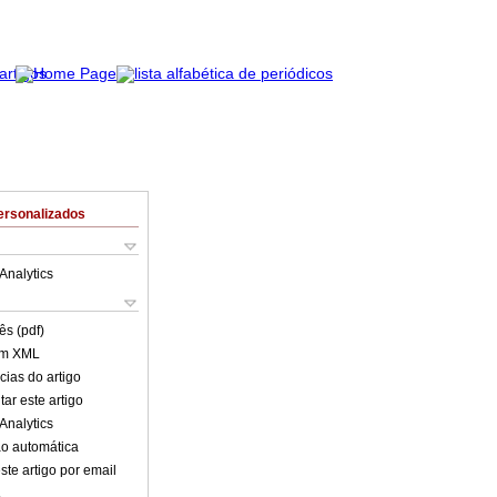
ersonalizados
Analytics
ês (pdf)
em XML
cias do artigo
ar este artigo
Analytics
o automática
ste artigo por email