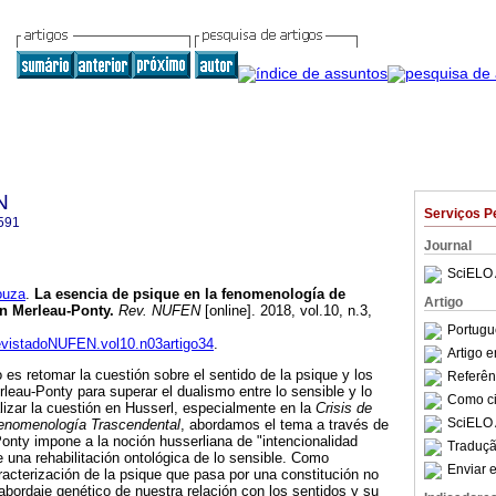
N
Serviços P
591
Journal
SciELO 
ouza
.
La esencia de psique en la fenomenología de
Artigo
en Merleau-Ponty
.
Rev. NUFEN
[online]. 2018, vol.10, n.3,
.
Portugu
RevistadoNUFEN.vol10.n03artigo34
.
Artigo 
to es retomar la cuestión sobre el sentido de la psique y los
Referên
leau-Ponty para superar el dualismo entre lo sensible y lo
Como cit
lizar la cuestión en Husserl, especialmente en la
Crisis de
SciELO 
Fenomenología Trascendental
, abordamos el tema a través de
onty impone a la noción husserliana de "intencionalidad
Traduçã
e una rehabilitación ontológica de lo sensible. Como
Enviar e
acterización de la psique que pasa por una constitución no
 abordaje genético de nuestra relación con los sentidos y su