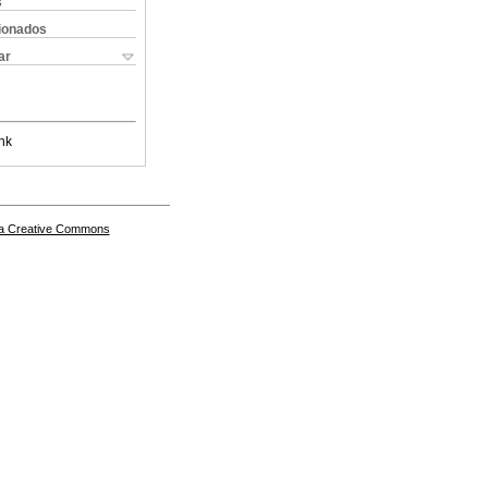
s
cionados
ar
nk
a Creative Commons