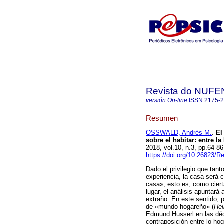
Revista do NUFE
versión On-line
ISSN
2175-
Resumen
OSSWALD, Andrés M.
.
El
sobre el habitar
:
entre la
2018, vol.10, n.3, pp.64-
https://doi.org/10.26823/
Dado el privilegio que tan
experiencia, la casa será
casa», esto es, como ciert
lugar, el análisis apuntará
extraño. En este sentido, 
de «mundo hogareño» (
Hei
Edmund Husserl en las déc
contraposición entre lo ho