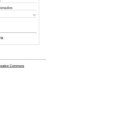
s
cionados
nk
Creative Commons