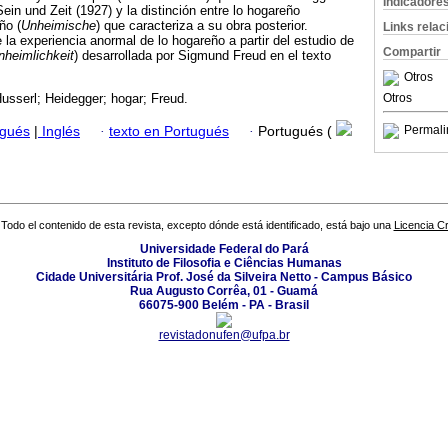
Indicadore
ein und Zeit (1927) y la distinción entre lo hogareño
ño (
Unheimische
) que caracteriza a su obra posterior.
Links rela
la experiencia anormal de lo hogareño a partir del estudio de
Compartir
nheimlichkeit
) desarrollada por Sigmund Freud en el texto
Otros
Otros
Husserl; Heidegger; hogar; Freud.
Permali
ugués
|
Inglés
·
texto en Portugués
·
Portugués (
Todo el contenido de esta revista, excepto dónde está identificado, está bajo una
Licencia 
Universidade Federal do Pará
Instituto de Filosofia e Ciências Humanas
Cidade Universitária Prof. José da Silveira Netto - Campus Básico
Rua Augusto Corrêa, 01 - Guamá
66075-900 Belém - PA - Brasil
revistadonufen@ufpa.br