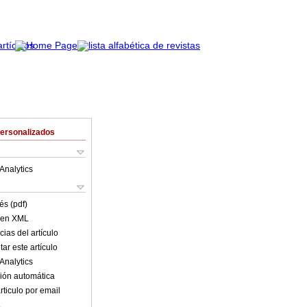
Personalizados
Analytics
és (pdf)
o en XML
ias del artículo
ar este artículo
Analytics
ión automática
rticulo por email