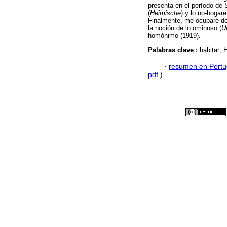
presenta en el período de S
(
Heimische
) y lo no-hogare
Finalmente, me ocuparé de 
la noción de lo ominoso (
U
homónimo (1919).
Palabras clave :
habitar; 
·
resumen en Port
pdf
)