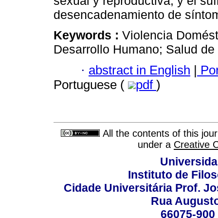
sexual y reproductiva, y el su
desencadenamiento de síntom
Keywords :
Violencia Domésti
Desarrollo Humano; Salud de 
·
abstract in English
|
Por
Portuguese (
pdf
)
All the contents of this jo
under a
Creative 
Universida
Instituto de Fil
Cidade Universitária Prof. J
Rua Augusto
66075-900 