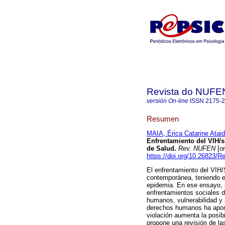
Revista do NUFE
versión On-line
ISSN
2175-
Resumen
MAIA, Érica Catarine Atai
Enfrentamiento del VIH/s
de Salud
.
Rev. NUFEN
[on
https://doi.org/10.26823/
El enfrentamiento del VIH
contemporánea, teniendo e
epidemia. En ese ensayo, el
enfrentamientos sociales d
humanos, vulnerabilidad y 
derechos humanos ha apor
violación aumenta la posib
propone una revisión de la