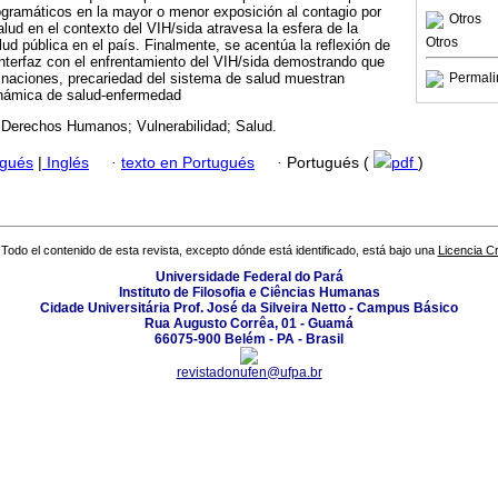
rogramáticos en la mayor o menor exposición al contagio por
Otros
salud en el contexto del VIH/sida atravesa la esfera de la
Otros
alud pública en el país. Finalmente, se acentúa la reflexión de
interfaz con el enfrentamiento del VIH/sida demostrando que
inaciones, precariedad del sistema de salud muestran
Permali
dinámica de salud-enfermedad
 Derechos Humanos; Vulnerabilidad; Salud.
ugués
|
Inglés
·
texto en Portugués
·
Portugués (
pdf
)
Todo el contenido de esta revista, excepto dónde está identificado, está bajo una
Licencia 
Universidade Federal do Pará
Instituto de Filosofia e Ciências Humanas
Cidade Universitária Prof. José da Silveira Netto - Campus Básico
Rua Augusto Corrêa, 01 - Guamá
66075-900 Belém - PA - Brasil
revistadonufen@ufpa.br