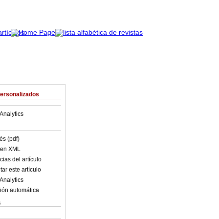
Personalizados
Analytics
és (pdf)
o en XML
ias del artículo
ar este artículo
Analytics
ión automática
s