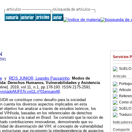
N
Servicios 
2591
SciELO 
Articulo
de
y
REIS JUNIOR, Leandro Passarinho
.
Modos de
ida
:
Derechos Humanos, Vulnerabilidades y Asistencia
Portugu
line]. 2019, vol.11, n.1, pp.178-193. ISSN 2175-2591.
Articul
RevistadoNUFEN.vol11.nº01ensaio48
.
Referenc
/SIDA se constituye como desafío para la sociedad
Como cit
n cuenta los diversos aspectos implicados en esta
SciELO 
 objetivo fue analizar a través de estudios teóricos, los
el VIH/sida, basadas en los referenciales de derechos
Traducc
asistencia a la salud en Brasil. Se constató que la noción de
tado contribuciones innovadoras, demostrando que su
Indicadore
ilidad de diseminación del VIH; el concepto de vulnerabilidad
Compartir
s estructuras que incorporen la interdependencia de aspectos