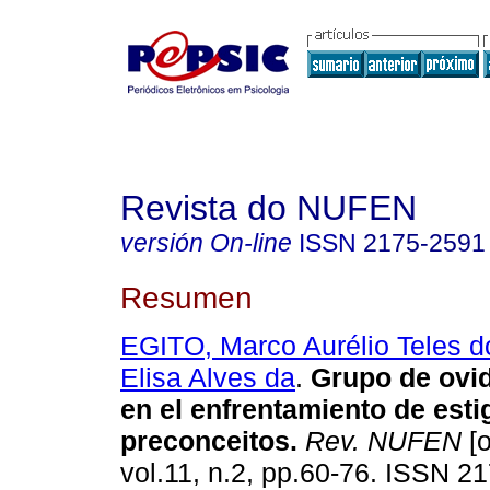
Revista do NUFEN
versión On-line
ISSN
2175-2591
Resumen
EGITO, Marco Aurélio Teles d
Elisa Alves da
.
Grupo de ovi
en el enfrentamiento de est
preconceitos
.
Rev. NUFEN
[o
vol.11, n.2, pp.60-76. ISSN 2