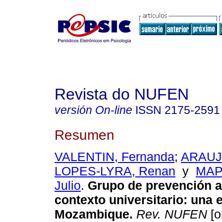
Revista do NUFEN
versión On-line
ISSN
2175-2591
Resumen
VALENTIN, Fernanda
;
ARAUJO
LOPES-LYRA, Renan
y
MAP
Julio
.
Grupo de prevención al
contexto universitario
:
una e
Mozambique
.
Rev. NUFEN
[o