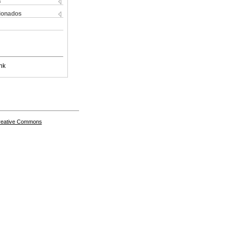
s
cionados
nk
Creative Commons