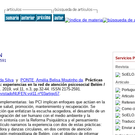
N
Servicios 
2591
Revista
SciELO 
da Silva
y
PONTE, Amélia Belisa Moutinho da
.
Prácticas
Articulo
s
:
experiencias en la red de atención psicosocial Belém /
]. 2019, vol.11, n.3, pp.32-44. ISSN 2175-2591.
Portugu
RevistadoNUFEN.vol11.nº03artigo57
.
Articul
omplementarias: las PCI implican enfoques que actúan en la
Referenc
e salud, promoción, mantenimiento y recuperación. Se
Como cit
ón que enfatizan la escucha acogedora, el desarrollo de un
SciELO 
ntegración del ser humano con el medio ambiente y la
en sintonía con la Reforma Psiquiátrica y el pensamiento
Traducc
tículo narramos la experiencia con dos de estas prácticas:
Enviar a
adora y danzas circulares, en dos centros de atención
gión metropolitana de Belém, con el objetivo de informar