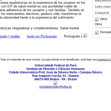
Indicadore
 estas experiencias en la experiencia de los usuarios en los
 con ICP de salud mental es una posibilidad viable de
Links rela
uena adherencia de los usuarios y sus familias. También es
Compartir
 los intercambios afectivos, producir vida, transformar la
a adversidad frente a la experiencia del sufrimiento
Otros
Otros
ácticas integradoras y complementarias; Salud mental.
Permali
ugués
|
Inglés
·
texto en Portugués
·
Portugués (
Todo el contenido de esta revista, excepto dónde está identificado, está bajo una
Licencia 
Universidade Federal do Pará
Instituto de Filosofia e Ciências Humanas
Cidade Universitária Prof. José da Silveira Netto - Campus Básico
Rua Augusto Corrêa, 01 - Guamá
66075-900 Belém - PA - Brasil
revistadonufen@ufpa.br