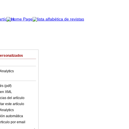
Personalizados
Analytics
és (pdf)
o en XML
ias del artículo
ar este artículo
Analytics
ión automática
rticulo por email