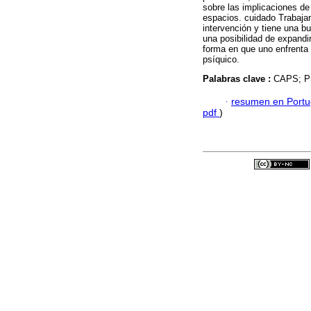
sobre las implicaciones de
espacios. cuidado Trabajar
intervención y tiene una b
una posibilidad de expandir
forma en que uno enfrenta l
psíquico.
Palabras clave :
CAPS; Pr
·
resumen en Port
pdf
)