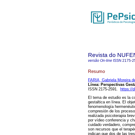
Revista do NUFE
versão On-line
ISSN
2175-2
Resumo
FARIA, Gabriela Moreira d
Línea
:
Perspectivas Gestá
ISSN 2175-2591.
https://
El tema de estudio es la co
gestaltica en línea. El obje
fenomenología hermenéutica
compresión de los procesos
realizada psicoterapia bre
por vídeo conferencia y ch
cuidado verdadero, comprens
son recursos que el terapéu
indican que dos de las tre