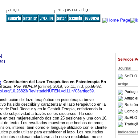
N
Serviços P
591
Journal
SciELO 
e
.
Constitución del Lazo Terapéutico en Psicoterapia En
artigo
lticas
.
Rev. NUFEN
[online]. 2019, vol.11, n.3, pp.66-92.
doi.org/10.26823/RevistadoNUFEN.vol11.nº03artigo59
.
Portugu
Artigo 
nstitución del lazo terapéutico en psicoterapia breve
tivo ha sido describir y caracterizar el lazo terapéutico en la
Referên
 de Paul Ricoeur y en la Gestalt-Terapia, enfatizando la
Como cit
 de subjetividad a través de los discursos. Ha sido
SciELO 
ve en tres mujeres,siendo dos con 25 sesiones y una con 16,
at de texto. Los resultados muestran que hechos de amor,
Traduçã
ión, interés, bien como el lenguaje utilizado con el cliente
tico puede utilizar para establecer el lazo. Los resultados
Indicadore
s clientes pudieran adaptarse a la nueva modalidad, no se