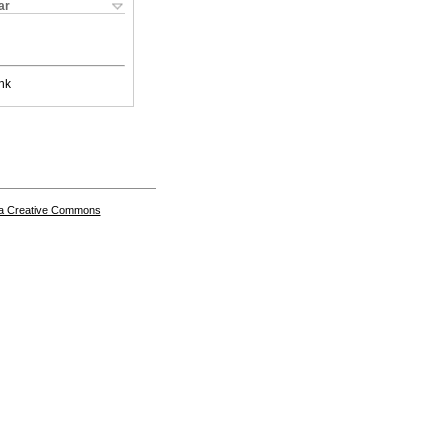
ar
nk
a Creative Commons