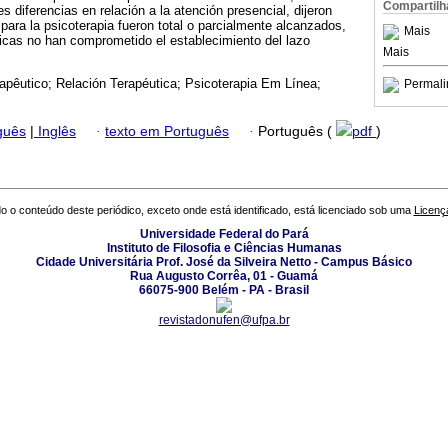
Compartilh
s diferencias en relación a la atención presencial, dijeron
 para la psicoterapia fueron total o parcialmente alcanzados,
Mais
gicas no han comprometido el establecimiento del lazo
Mais
apêutico; Relación Terapéutica; Psicoterapia Em Línea;
Permali
guês
|
Inglês
·
texto em Português
·
Português (
pdf
)
o o conteúdo deste periódico, exceto onde está identificado, está licenciado sob uma
Licenç
Universidade Federal do Pará
Instituto de Filosofia e Ciências Humanas
Cidade Universitária Prof. José da Silveira Netto - Campus Básico
Rua Augusto Corrêa, 01 - Guamá
66075-900 Belém - PA - Brasil
revistadonufen@ufpa.br