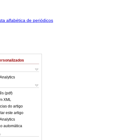
ersonalizados
Analytics
ês (pdf)
em XML
cias do artigo
ar este artigo
Analytics
o automática
s