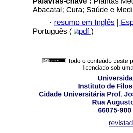
Palavras-chave :
Plantas Me
Abacatal; Cura; Saúde e Medi
·
resumo em Inglês
|
Esp
Português (
pdf
)
Todo o conteúdo deste pe
licenciado sob um
Universida
Instituto de Fil
Cidade Universitária Prof. J
Rua Augusto
66075-900 
revista