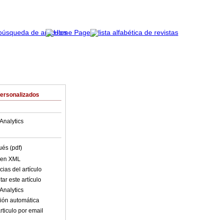
Personalizados
Analytics
ués (pdf)
o en XML
ias del artículo
ar este artículo
Analytics
ión automática
rticulo por email