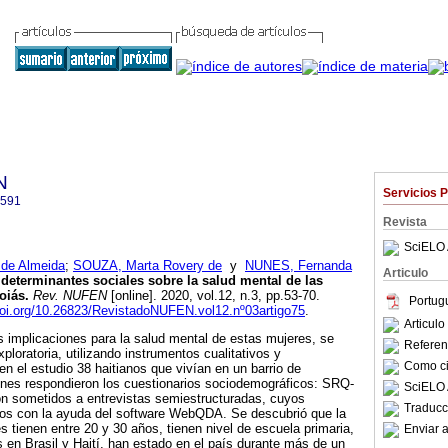
N
Servicios 
2591
Revista
SciELO 
 de Almeida
;
SOUZA, Marta Rovery de
y
NUNES, Fernanda
Articulo
determinantes sociales sobre la salud mental de las
oiás
.
Rev. NUFEN
[online]. 2020, vol.12, n.3, pp.53-70.
Portug
doi.org/10.26823/RevistadoNUFEN.vol12.nº03artigo75
.
Articul
 implicaciones para la salud mental de estas mujeres, se
Referenc
xploratoria, utilizando instrumentos cualitativos y
Como cit
 en el estudio 38 haitianos que vivían en un barrio de
enes respondieron los cuestionarios sociodemográficos: SRQ-
SciELO 
 sometidos a entrevistas semiestructuradas, cuyos
Traducc
dos con la ayuda del software WebQDA. Se descubrió que la
s tienen entre 20 y 30 años, tienen nivel de escuela primaria,
Enviar a
s en Brasil y Haití, han estado en el país durante más de un