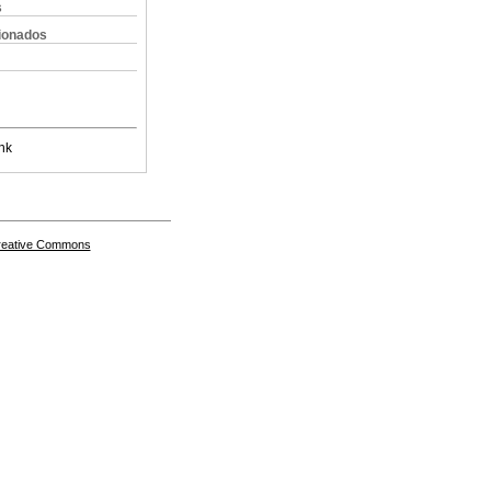
s
cionados
nk
Creative Commons