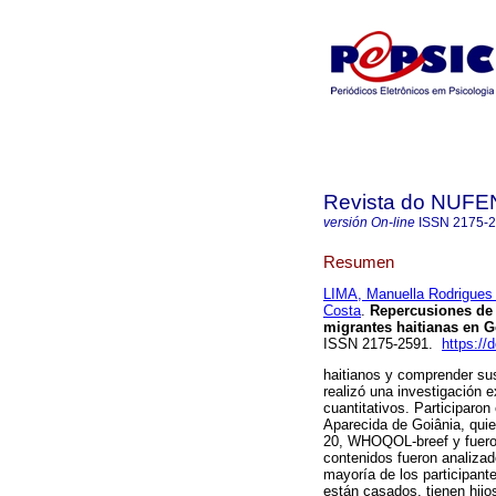
Revista do NUFE
versión On-line
ISSN
2175-
Resumen
LIMA, Manuella Rodrigues
Costa
.
Repercusiones de 
migrantes haitianas en G
ISSN 2175-2591.
https://
haitianos y comprender sus
realizó una investigación e
cuantitativos. Participaron
Aparecida de Goiânia, qui
20, WHOQOL-breef y fueron
contenidos fueron analiza
mayoría de los participante
están casados, tienen hijo