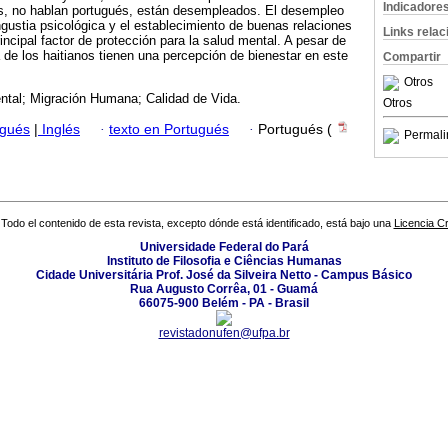
Indicadore
s, no hablan portugués, están desempleados. El desempleo
angustia psicológica y el establecimiento de buenas relaciones
Links rela
rincipal factor de protección para la salud mental. A pesar de
a de los haitianos tienen una percepción de bienestar en este
Compartir
Otros
ntal; Migración Humana; Calidad de Vida.
Otros
ugués
|
Inglés
·
texto en Portugués
·
Portugués (
Permali
Todo el contenido de esta revista, excepto dónde está identificado, está bajo una
Licencia 
Universidade Federal do Pará
Instituto de Filosofia e Ciências Humanas
Cidade Universitária Prof. José da Silveira Netto - Campus Básico
Rua Augusto Corrêa, 01 - Guamá
66075-900 Belém - PA - Brasil
revistadonufen@ufpa.br