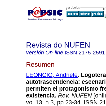
Revista do NUFEN
versión On-line
ISSN
2175-2591
Resumen
LEONCIO, Andriele
.
Logotera
autotrascendencia
:
escenar
permiten el protagonismo fr
existencia
.
Rev. NUFEN
[onli
vol.13, n.3, pp.23-34. ISSN 2