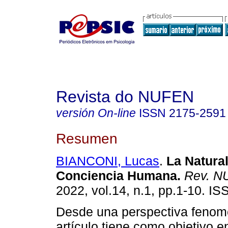
Revista do NUFEN
versión On-line
ISSN
2175-2591
Resumen
BIANCONI, Lucas
.
La Natura
Conciencia Humana
.
Rev. N
2022, vol.14, n.1, pp.1-10. I
Desde una perspectiva fenome
artículo tiene como objetivo en