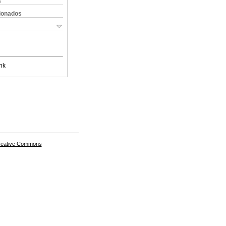
s
cionados
nk
Creative Commons