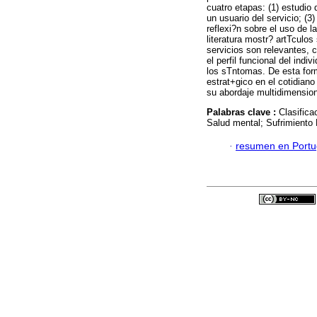
cuatro etapas: (1) estudio d
un usuario del servicio; (3
reflexi?n sobre el uso de 
literatura mostr? artTculos
servicios son relevantes, 
el perfil funcional del indi
los sTntomas. De esta form
estrat+gico en el cotidiano
su abordaje multidimension
Palabras clave :
Clasifica
Salud mental; Sufrimiento 
·
resumen en Port