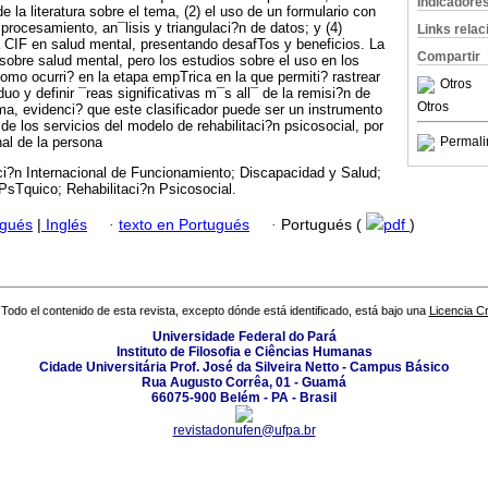
Indicadore
e la literatura sobre el tema, (2) el uso de un formulario con
) procesamiento, an¯lisis y triangulaci?n de datos; y (4)
Links rela
la CIF en salud mental, presentando desafTos y beneficios. La
Compartir
 sobre salud mental, pero los estudios sobre el uso en los
como ocurri? en la etapa empTrica en la que permiti? rastrear
Otros
viduo y definir ¯reas significativas m¯s all¯ de la remisi?n de
Otros
a, evidenci? que este clasificador puede ser un instrumento
 de los servicios del modelo de rehabilitaci?n psicosocial, por
al de la persona
Permali
ci?n Internacional de Funcionamiento; Discapacidad y Salud;
PsTquico; Rehabilitaci?n Psicosocial.
ugués
|
Inglés
·
texto en Portugués
·
Portugués (
pdf
)
Todo el contenido de esta revista, excepto dónde está identificado, está bajo una
Licencia 
Universidade Federal do Pará
Instituto de Filosofia e Ciências Humanas
Cidade Universitária Prof. José da Silveira Netto - Campus Básico
Rua Augusto Corrêa, 01 - Guamá
66075-900 Belém - PA - Brasil
revistadonufen@ufpa.br