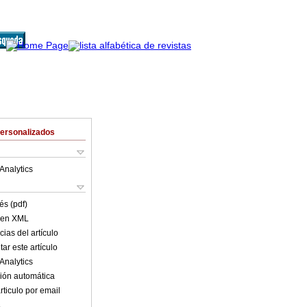
Personalizados
Analytics
és (pdf)
o en XML
ias del artículo
ar este artículo
Analytics
ión automática
rticulo por email