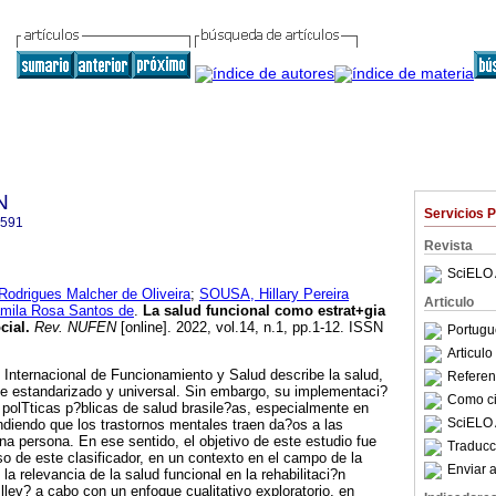
N
Servicios 
2591
Revista
SciELO 
Rodrigues Malcher de Oliveira
;
SOUSA, Hillary Pereira
Articulo
ila Rosa Santos de
.
La salud funcional como estrat+gia
cial
.
Rev. NUFEN
[online]. 2022, vol.14, n.1, pp.1-12. ISSN
Portugu
Articul
n Internacional de Funcionamiento y Salud describe la salud,
Referenc
je estandarizado y universal. Sin embargo, su implementaci?
Como cit
 polTticas p?blicas de salud brasile?as, especialmente en
SciELO 
ndiendo que los trastornos mentales traen da?os a las
a persona. En ese sentido, el objetivo de este estudio fue
Traducc
o de este clasificador, en un contexto en el campo de la
Enviar a
la relevancia de la salud funcional en la rehabilitaci?n
 llev? a cabo con un enfoque cualitativo exploratorio, en