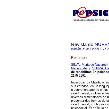
Revista do NUFE
versión On-line
ISSN
2175-
Resumen
SILVA, Maria de Nazareth 
Marinho de
y
SOUZA, Cam
de rehabilitaci?n psicoso
2175-2591.
Investigar. La Clasificaci?
sus estados, en un lengua
n ocurre lentamente en las
salud mental, incluso ente
diversas dimensiones de un
presentar dos formas de us
salud mental, configurando 
psicosocial. El artTculo se