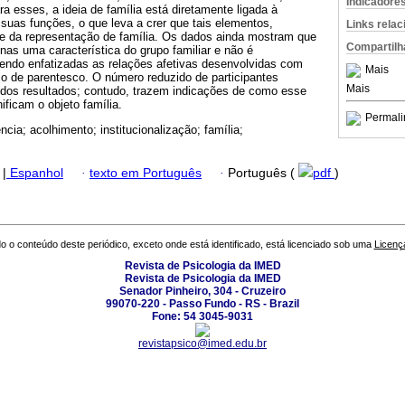
Indicadore
ra esses, a ideia de família está diretamente ligada à
suas funções, o que leva a crer que tais elementos,
Links rela
e da representação de família. Os dados ainda mostram que
Compartilh
as uma característica do grupo familiar e não é
ndo enfatizadas as relações afetivas desenvolvidas com
Mais
o de parentesco. O número reduzido de participantes
Mais
o dos resultados; contudo, trazem indicações de como esse
ificam o objeto família.
Permali
ncia; acolhimento; institucionalização; família;
|
Espanhol
·
texto em Português
·
Português (
pdf
)
o o conteúdo deste periódico, exceto onde está identificado, está licenciado sob uma
Licenç
Revista de Psicologia da IMED
Revista de Psicologia da IMED
Senador Pinheiro, 304 - Cruzeiro
99070-220 - Passo Fundo - RS - Brazil
Fone: 54 3045-9031
revistapsico@imed.edu.br