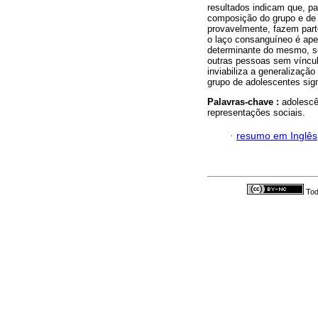
resultados indicam que, pa
composição do grupo e de 
provavelmente, fazem part
o laço consanguíneo é apen
determinante do mesmo, se
outras pessoas sem víncul
inviabiliza a generalizaçã
grupo de adolescentes sign
Palavras-chave :
adolescê
representações sociais.
·
resumo em Inglês
Tod