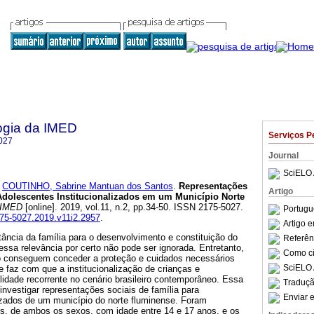
ogia da IMED
Serviços P
027
Journal
SciELO 
e
COUTINHO, Sabrine Mantuan dos Santos
.
Representações
Artigo
Adolescentes Institucionalizados em um Município Norte
 IMED
[online]. 2019, vol.11, n.2, pp.34-50. ISSN 2175-5027.
Portugu
175-5027.2019.v11i2.2957
.
Artigo 
ância da família para o desenvolvimento e constituição do
Referên
 essa relevância por certo não pode ser ignorada. Entretanto,
Como cit
o conseguem conceder a proteção e cuidados necessários
SciELO 
e faz com que a institucionalização de crianças e
lidade recorrente no cenário brasileiro contemporâneo. Essa
Traduçã
 investigar representações sociais de família para
Enviar e
lizados de um município do norte fluminense. Foram
es, de ambos os sexos, com idade entre 14 e 17 anos, e os