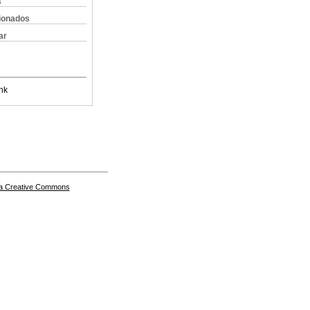
s
cionados
ar
nk
a Creative Commons