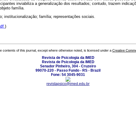
cipantes inviabiliza a generalização dos resultados; contudo, trazem indica
objeto família.
; institucionalização; família; representações sociais.
df
)
the contents of this journal, except where otherwise noted, is licensed under a
Creative Common
Revista de Psicologia da IMED
Revista de Psicologia da IMED
Senador Pinheiro, 304 - Cruzeiro
99070-220 - Passo Fundo - RS - Brazil
Fone: 54 3045-9031
revistapsico@imed.edu.br