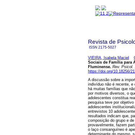
Revista de Psicol
ISSN
2175-5027
VIEIRA, Isabela Maciel
Sociais de Família para 
Fluminense
.
Rev. Psicol.
https://doi.org/10.18256/2
A discussão sobre a import
indivíduo não é recente, e
há muitas famílias que nã
por motivos diversos, o qu
adolescentes constitua rea
pesquisa teve por objetivo
adolescentes instituciona
entrevistos 10 adolescent
resultados indicam que, pa
composição do grupo e de 
provavelmente, fazem part
o laço consanguíneo é apen
determinante do mesmo, se