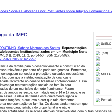
ogia da IMED
SciELO 
COUTINHO, Sabrine Mantuan dos Santos
.
Representações
Adolescentes Institucionalizados em um Município Norte
(pdf)
 IMED
[]. 2019, 11, 2, pp.34-50. ISSN 2175-5027.
175-5027.2019.v11i2.2957
.
ância da família para o desenvolvimento e constituição do
 essa relevância por certo não pode ser ignorada. Entretanto,
o conseguem conceder a proteção e cuidados necessários
SciELO 
e faz com que a institucionalização de crianças e
lidade recorrente no cenário brasileiro contemporâneo. Essa
 investigar representações sociais de família para
lizados de um município do norte fluminense. Foram
es, de ambos os sexos, com idade entre 14 e 17 anos, e os
ra esses, a ideia de família está diretamente ligada à
suas funções, o que leva a crer que tais elementos,
Permali
e da representação de família. Os dados ainda mostram que
as uma característica do grupo familiar e não é
ndo enfatizadas as relações afetivas desenvolvidas com outras pessoas se