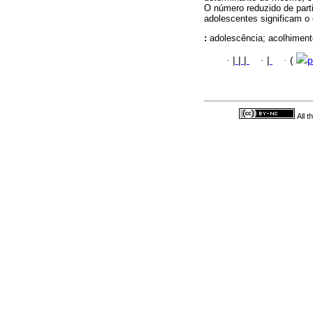
O número reduzido de parti
adolescentes significam o 
:
adolescência; acolhimento
·
|
|
|
·
|
·
(
p
All 