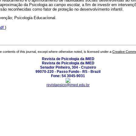
e relaxamento e o aprimoramento de habilidades sociais desenvolvidas ao lon
aproximação da Psicologia ao campo escolar, a fim de investir em intervenç
 são reconhecidas como fator de proteção no desenvolvimento infantil.
rvenção; Psicologia Educacional.
df
)
the contents of this journal, except where otherwise noted, is licensed under a
Creative Common
Revista de Psicologia da IMED
Revista de Psicologia da IMED
Senador Pinheiro, 304 - Cruzeiro
99070-220 - Passo Fundo - RS - Brazil
Fone: 54 3045-9031
revistapsico@imed.edu.br