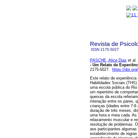
Revista de Psicol
ISSN
2175-5027
PASCHE, Alice Dias
et al.
- Um Relato de Experiênc
2175-5027.
https://doi.or
Este relato de experiênci
Habilidades Sociais (THS)
uma escola pública do Rio 
um repertório de comportam
queixas da escola referi
interação entre os pares,
crianças (idades entre 7-9
duração de três meses, di
uma hora e meia cada. As
relaxamento muscular e re
resolução de problemas. O
aos participantes alguma
estabelecimento de regras