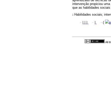
aprendizado de técnicas d
intervenção propiciou uma 
que as habilidades sociais
:
Habilidades sociais; inte
·
|
|
|
·
|
·
(
p
All 