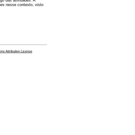
go das atividades. A
ões nesse contexto, visto
s Attribution License