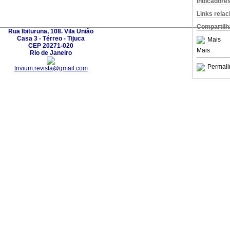
Indicadore
Links rela
Compartilh
Rua Ibituruna, 108. Vila União
Casa 3 - Térreo - Tijuca
Mais
CEP 20271-020
Mais
Rio de Janeiro
Permali
trivium.revista@gmail.com