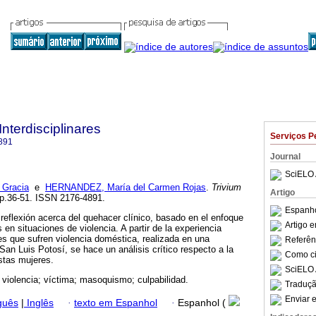
Interdisciplinares
Serviços P
891
Journal
SciELO 
 Gracia
e
HERNANDEZ, María del Carmen Rojas
.
Trivium
Artigo
 pp.36-51. ISSN 2176-4891.
Espanho
 reflexión acerca del quehacer clínico, basado en el enfoque
Artigo 
 en situaciones de violencia. A partir de la experiencia
es que sufren violencia doméstica, realizada en una
Referên
 San Luis Potosí, se hace un análisis crítico respecto a la
Como cit
stas mujeres.
SciELO 
 violencia; víctima; masoquismo; culpabilidad.
Traduçã
Enviar e
guês
|
Inglês
·
texto em Espanhol
·
Espanhol (