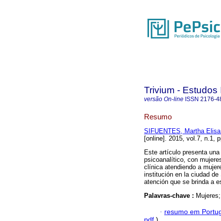
Trivium - Estudos 
versão On-line
ISSN
2176-4
Resumo
SIFUENTES, Martha Elisa
[online]. 2015, vol.7, n.1,
Este artículo presenta una
psicoanalítico, con mujeres
clínica atendiendo a mujer
institución en la ciudad de
atención que se brinda a e
Palavras-chave :
Mujeres;
·
resumo em Portu
pdf
)