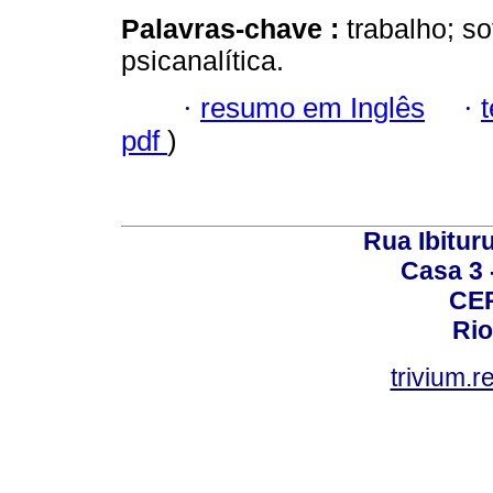
Palavras-chave :
trabalho; s
psicanalítica.
·
resumo em Inglês
·
pdf
)
Rua Ibituru
Casa 3 -
CEP
Rio
trivium.