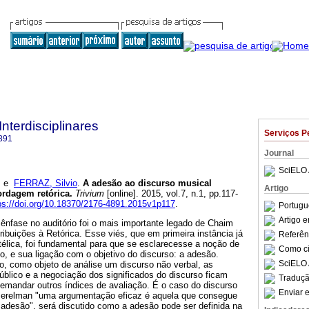
Interdisciplinares
Serviços P
891
Journal
SciELO 
e
FERRAZ, Silvio
.
A adesão ao discurso musical
Artigo
rdagem retórica
.
Trivium
[online]. 2015, vol.7, n.1, pp.117-
ps://doi.org/10.18370/2176-4891.2015v1p117
.
Portugu
Artigo 
ênfase no auditório foi o mais importante legado de Chaim
ibuições à Retórica. Esse viés, que em primeira instância já
Referên
otélica, foi fundamental para que se esclarecesse a noção de
Como cit
, e sua ligação com o objetivo do discurso: a adesão.
SciELO 
o, como objeto de análise um discurso não verbal, as
público e a negociação dos significados do discurso ficam
Traduçã
emandar outros índices de avaliação. É o caso do discurso
Enviar e
Perelman "uma argumentação eficaz é aquela que consegue
 adesão", será discutido como a adesão pode ser definida na