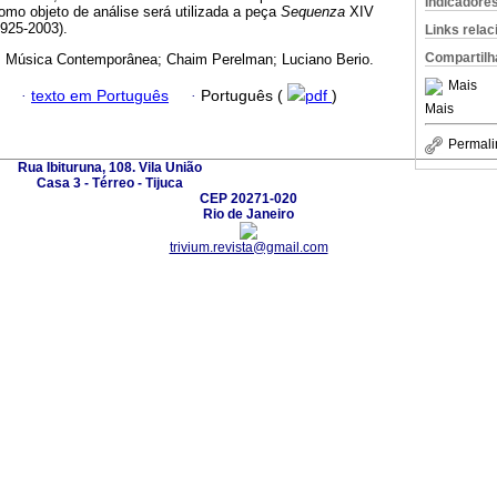
Indicadore
o objeto de análise será utilizada a peça
Sequenza
XIV
1925-2003).
Links rela
Compartilh
; Música Contemporânea; Chaim Perelman; Luciano Berio.
Mais
·
texto em Português
·
Português (
pdf
)
Mais
Permali
Rua Ibituruna, 108. Vila União
Casa 3 - Térreo - Tijuca
CEP 20271-020
Rio de Janeiro
trivium.revista@gmail.com