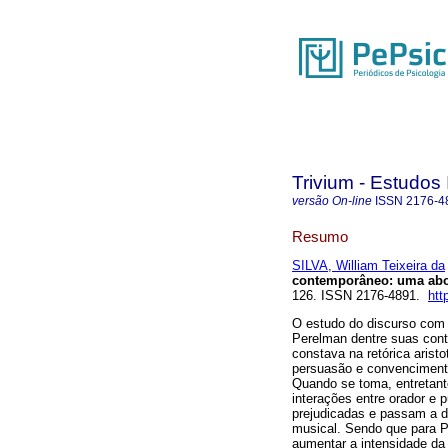
Trivium - Estudos 
versão On-line
ISSN
2176-4
Resumo
SILVA, William Teixeira da
contemporâneo
:
uma abo
126. ISSN 2176-4891.
htt
O estudo do discurso com 
Perelman dentre suas contr
constava na retórica arist
persuasão e convencimento
Quando se toma, entretant
interações entre orador e 
prejudicadas e passam a d
musical. Sendo que para 
aumentar a intensidade da