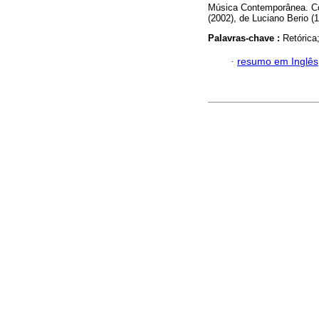
Música Contemporânea. Com
(2002), de Luciano Berio (
Palavras-chave :
Retórica
·
resumo em Inglês