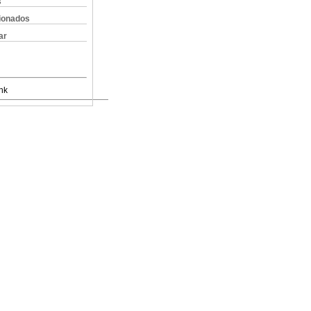
s
cionados
ar
nk