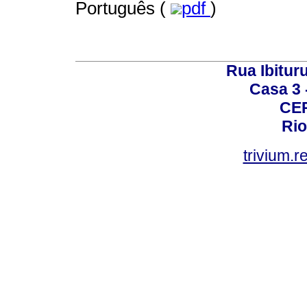
Português (
pdf
)
Rua Ibituru
Casa 3 -
CEP
Rio
trivium.