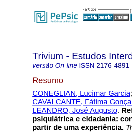
Trivium - Estudos Interd
versão On-line
ISSN
2176-4891
Resumo
CONEGLIAN, Lucimar Garcia
CAVALCANTE, Fátima Gonça
LEANDRO, José Augusto
.
Re
psiquiátrica e cidadania
:
con
partir de uma experiência
.
Tr