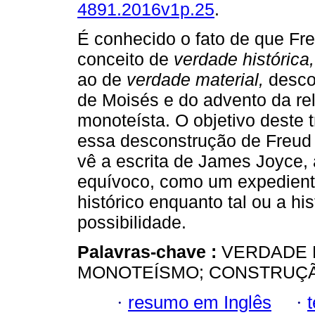
4891.2016v1p.25
.
É conhecido o fato de que Fre
conceito de
verdade histórica,
ao de
verdade material,
descon
de Moisés e do advento da rel
monoteísta. O objetivo deste t
essa desconstrução de Freu
vê a escrita de James Joyce,
equívoco, como um expediente
histórico enquanto tal ou a hi
possibilidade.
Palavras-chave :
VERDADE 
MONOTEÍSMO; CONSTRUÇ
·
resumo em Inglês
·