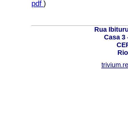
pdf
)
Rua Ibituru
Casa 3 -
CEP
Rio
trivium.