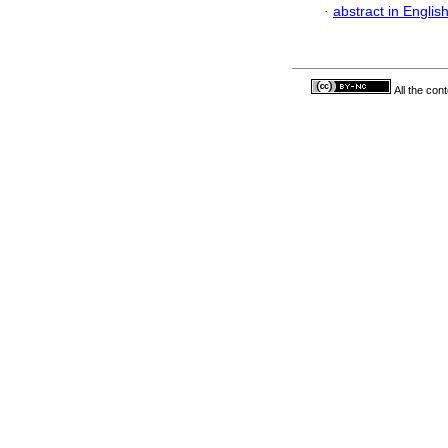
·
abstract in Englis
All the con