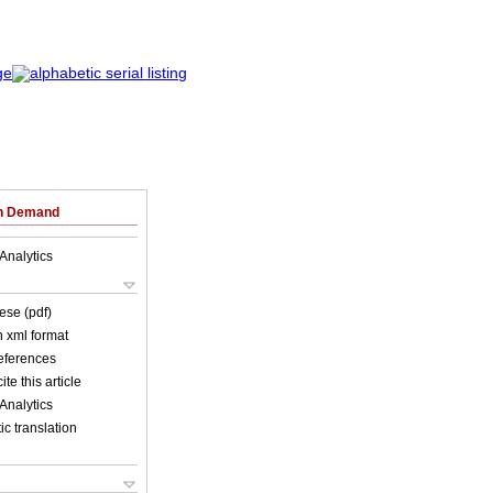
on Demand
Analytics
ese (pdf)
in xml format
references
ite this article
Analytics
c translation