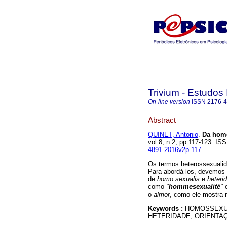
Trivium - Estudos 
On-line version
ISSN
2176-
Abstract
QUINET, Antonio
.
Da hom
vol.8, n.2, pp.117-123. I
4891.2016v2p.117
.
Os termos heterossexualid
Para abordá-los, devemos 
de
homo sexualis
e
heteri
como
"
hommesexualité
"
e
o
almor
, como ele mostra
Keywords :
HOMOSSEXUA
HETERIDADE; ORIENTA