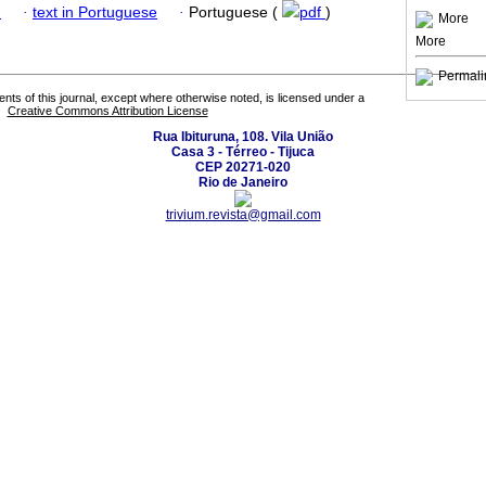
h
·
text in Portuguese
·
Portuguese (
pdf
)
More
More
Permali
tents of this journal, except where otherwise noted, is licensed under a
Creative Commons Attribution License
Rua Ibituruna, 108. Vila União
Casa 3 - Térreo - Tijuca
CEP 20271-020
Rio de Janeiro
trivium.revista@gmail.com