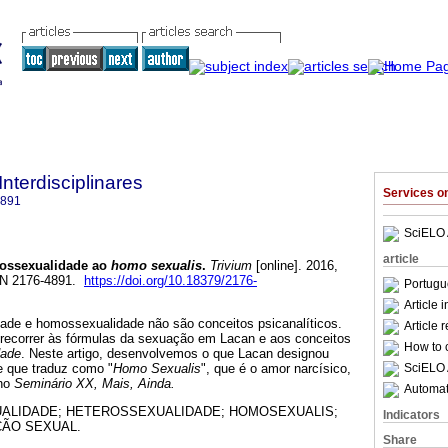
Interdisciplinares
Services 
4891
SciELO 
article
ossexualidade ao
homo sexualis
.
Trivium
[online]. 2016,
SSN 2176-4891.
https://doi.org/10.18379/2176-
Portugu
Article 
ade e homossexualidade não são conceitos psicanalíticos.
Article 
recorrer às fórmulas da sexuação em Lacan e aos conceitos
How to c
dade
. Neste artigo, desenvolvemos o que Lacan designou
SciELO 
 que traduz como "
Homo Sexualis
", que é o amor narcísico,
 no
Seminário XX, Mais, Ainda.
Automati
LIDADE; HETEROSSEXUALIDADE; HOMOSEXUALIS;
Indicators
ÇÃO SEXUAL.
Share