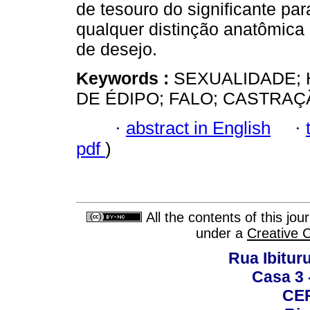
de tesouro do significante pa
qualquer distinção anatômica
de desejo.
Keywords :
SEXUALIDADE;
DE ÉDIPO; FALO; CASTRAÇ
·
abstract in English
·
pdf
)
All the contents of this jo
under a
Creative 
Rua Ibituru
Casa 3 -
CEP