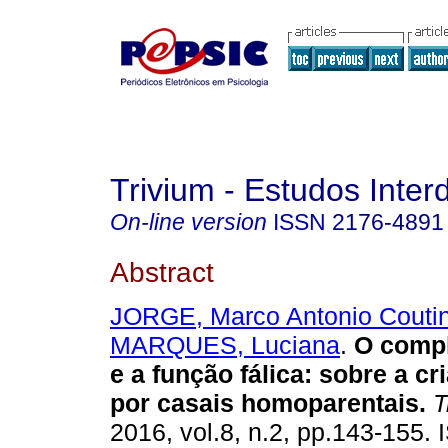
Trivium - Estudos Interd
On-line version
ISSN
2176-4891
Abstract
JORGE, Marco Antonio Couti
MARQUES, Luciana
.
O compl
e a função fálica
:
sobre a cri
por casais homoparentais
.
T
2016, vol.8, n.2, pp.143-155.