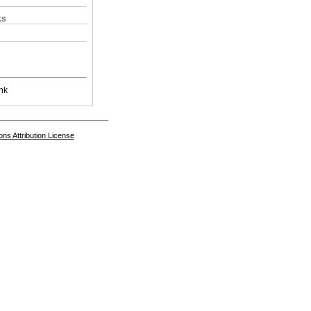
ks
nk
s Attribution License