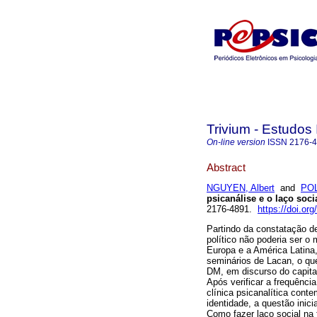
Trivium - Estudos 
On-line version
ISSN
2176-
Abstract
NGUYEN, Albert
and
POL
psicanálise e o laço soci
2176-4891.
https://doi.o
Partindo da constatação de
político não poderia ser o
Europa e a América Latina
seminários de Lacan, o qu
DM, em discurso do capita
Após verificar a frequência 
clínica psicanalítica cont
identidade, a questão inic
Como fazer laço social na 