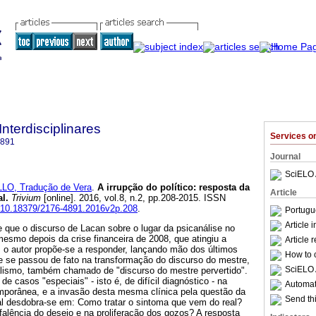
Interdisciplinares
Services 
4891
Journal
SciELO 
LO, Tradução de Vera
.
A irrupção do político
:
resposta da
Article
al
.
Trivium
[online]. 2016, vol.8, n.2, pp.208-2015. ISSN
rg/10.18379/2176-4891.2016v2p.208
.
Portugu
Article 
 que o discurso de Lacan sobre o lugar da psicanálise no
 mesmo depois da crise financeira de 2008, que atingiu a
Article 
, o autor propõe-se a responder, lançando mão dos últimos
How to c
e se passou de fato na transformação do discurso do mestre,
SciELO 
lismo, também chamado de "discurso do mestre pervertido".
de casos "especiais" - isto é, de difícil diagnóstico - na
Automati
emporânea, e a invasão desta mesma clínica pela questão da
Send thi
ial desdobra-se em: Como tratar o sintoma que vem do real?
falência do desejo e na proliferação dos gozos? A resposta