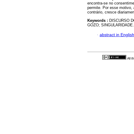
encontra-se no consentimen
permite. Por esse motivo, 
contrário, cresce diariamen
Keywords :
DISCURSO D
GOZO; SINGULARIDADE.
·
abstract in Englis
All 