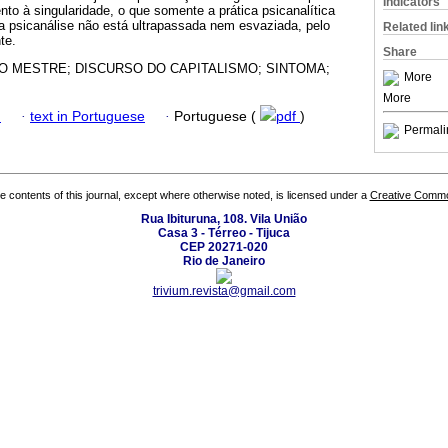
Indicators
to à singularidade, o que somente a prática psicanalítica
a psicanálise não está ultrapassada nem esvaziada, pelo
Related lin
te.
Share
O MESTRE; DISCURSO DO CAPITALISMO; SINTOMA;
More
More
h
·
text in Portuguese
·
Portuguese (
pdf
)
Permali
the contents of this journal, except where otherwise noted, is licensed under a
Creative Common
Rua Ibituruna, 108. Vila União
Casa 3 - Térreo - Tijuca
CEP 20271-020
Rio de Janeiro
trivium.revista@gmail.com