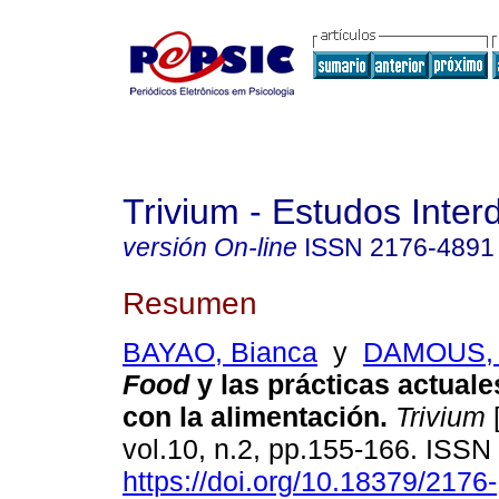
Trivium - Estudos Interd
versión On-line
ISSN
2176-4891
Resumen
BAYAO, Bianca
y
DAMOUS, 
Food
y las prácticas actual
con la alimentación
.
Trivium
[
vol.10, n.2, pp.155-166. ISS
https://doi.org/10.18379/2176-