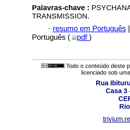
Palavras-chave :
PSYCHANAL
TRANSMISSION.
·
resumo em Português
|
Português (
pdf
)
Todo o conteúdo deste pe
licenciado sob um
Rua Ibituru
Casa 3 -
CEP
Rio
trivium.