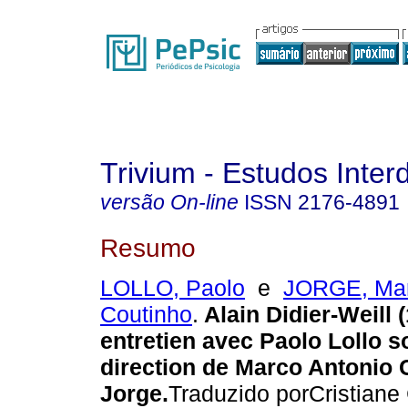
Trivium - Estudos Interd
versão On-line
ISSN
2176-4891
Resumo
LOLLO, Paolo
e
JORGE, Mar
Coutinho
.
Alain Didier-Weill 
entretien avec Paolo Lollo s
direction de Marco Antonio 
Jorge
.
Traduzido porCristiane