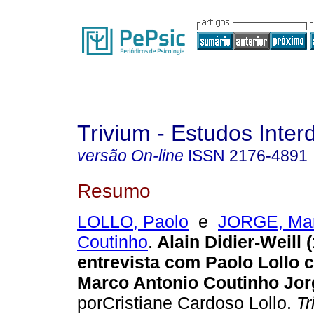
Trivium - Estudos Interd
versão On-line
ISSN
2176-4891
Resumo
LOLLO, Paolo
e
JORGE, Mar
Coutinho
.
Alain Didier-Weill 
entrevista com Paolo Lollo 
Marco Antonio Coutinho Jor
porCristiane Cardoso Lollo.
Tr