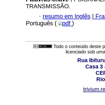
TRANSMISSÃO.
·
resumo em Inglês
|
Fra
Português (
pdf
)
Todo o conteúdo deste pe
licenciado sob um
Rua Ibituru
Casa 3 -
CEP
Rio
trivium.