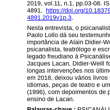
2019, vol.11, n.1, pp.03-08. 
4891.
https://doi.org/10.1837
4891.2019v1p.3
.
Nesta entrevista, o psicanalist
Paolo Lollo dá seu testemunh
importância de Alain Didier-Wei
psicanalista, teatrólogo e esc
legado freudiano à Psicanáli
Jacques Lacan, Didier-Weill fo
longas intervenções nos últim
em 2018, deixou vários livros 
idiomas, peças de teatro e u
(1996), com depoimentos de ps
ensino de Lacan.
Palavras-chave :
PSICANÁLI