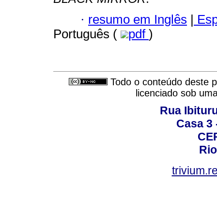
·
resumo em Inglês
|
Esp
Português (
pdf
)
Todo o conteúdo deste pe
licenciado sob um
Rua Ibituru
Casa 3 -
CEP
Rio
trivium.