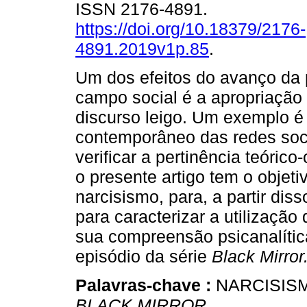
ISSN 2176-4891.
https://doi.org/10.18379/2176-
4891.2019v1p.85
.
Um dos efeitos do avanço da 
campo social é a apropriação 
discurso leigo. Um exemplo é
contemporâneo das redes socia
verificar a pertinência teórico
o presente artigo tem o objeti
narcisismo, para, a partir dis
para caracterizar a utilizaçã
sua compreensão psicanalític
episódio da série
Black Mirror
Palavras-chave :
NARCISISM
BLACK MIRROR
.