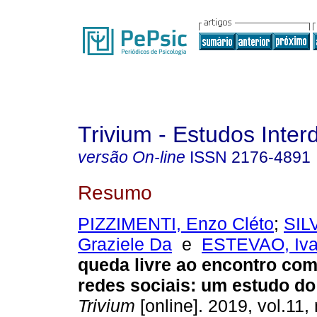
Trivium - Estudos Interd
versão On-line
ISSN
2176-4891
Resumo
PIZZIMENTI, Enzo Cléto
;
SILV
Graziele Da
e
ESTEVAO, Iv
queda livre ao encontro com
redes sociais
:
um estudo do
Trivium
[online]. 2019, vol.11,