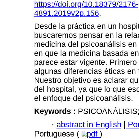
https://doi.org/10.18379/2176-
4891.2019v2p.156
.
Desde la práctica en un hospi
buscaremos pensar en la relac
medicina del psicoanálisis e
en que la medicina basada en
parece estar vigente. Primer
algunas diferencias éticas en 
Nuestro objetivo es aclarar q
del hospital, ya que lo que es
el enfoque del psicoanálisis.
Keywords :
PSICOANÁLISIS;
·
abstract in English
|
Por
Portuguese (
pdf
)