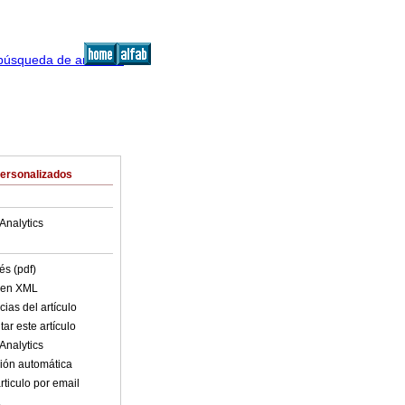
Personalizados
Analytics
és (pdf)
o en XML
ias del artículo
ar este artículo
Analytics
ión automática
rticulo por email