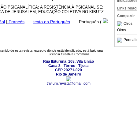
Indicadore
ÃO PSICANALÍTICA; A RESISTÊNCIA À PSICANÁLISE;
Links rela
A DE JERUSALEM; EDUCAÇÃO COLETIVA NO KIBUTZ.
Compartir
ñol
|
Francés
·
texto en Portugués
·
Portugués (
Otros
Otros
Permali
tenido de esta revista, excepto dónde está identificado, está bajo una
Licencia Creative Commons
Rua Ibituruna, 108. Vila União
Casa 3 - Térreo - Tijuca
CEP 20271-020
Rio de Janeiro
trivium.revista@gmail.com