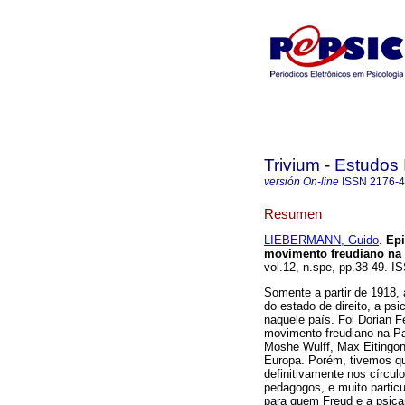
Trivium - Estudos 
versión On-line
ISSN
2176-
Resumen
LIEBERMANN, Guido
.
Epi
movimento freudiano na P
vol.12, n.spe, pp.38-49. I
Somente a partir de 1918, 
do estado de direito, a ps
naquele país. Foi Dorian 
movimento freudiano na Pal
Moshe Wulff, Max Eitingon
Europa. Porém, tivemos qu
definitivamente nos círculo
pedagogos, e muito partic
para quem Freud e a psican