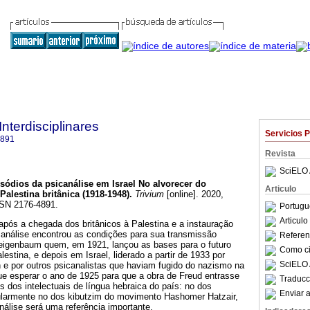
Interdisciplinares
Servicios 
4891
Revista
SciELO 
sódios da psicanálise em Israel No alvorecer do
Articulo
alestina britânica (1918-1948)
.
Trivium
[online]. 2020,
SSN 2176-4891.
Portugu
Articul
após a chegada dos britânicos à Palestina e a instauração
icanálise encontrou as condições para sua transmissão
Referenc
Feigenbaum quem, em 1921, lançou as bases para o futuro
Como cit
estina, e depois em Israel, liderado a partir de 1933 por
SciELO 
 e por outros psicanalistas que haviam fugido do nazismo na
e esperar o ano de 1925 para que a obra de Freud entrasse
Traducc
s dos intelectuais de língua hebraica do país: no dos
Enviar a
ularmente no dos kibutzim do movimento Hashomer Hatzair,
álise será uma referência importante.