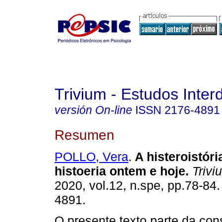
Trivium - Estudos Interd
versión On-line
ISSN
2176-4891
Resumen
POLLO, Vera
.
A histeroistóri
histoeria ontem e hoje
.
Trivi
2020, vol.12, n.spe, pp.78-84
4891.
O presente texto parte da con