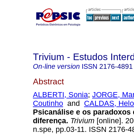
Trivium - Estudos Interd
On-line version
ISSN
2176-4891
Abstract
ALBERTI, Sonia
;
JORGE, Mar
Coutinho
and
CALDAS, Helo
Psicanálise e os paradoxos d
diferença
.
Trivium
[online]. 20
n.spe, pp.03-11. ISSN 2176-