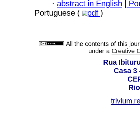
·
abstract in English
|
Por
Portuguese (
pdf
)
All the contents of this jo
under a
Creative 
Rua Ibituru
Casa 3 -
CEP
Rio
trivium.