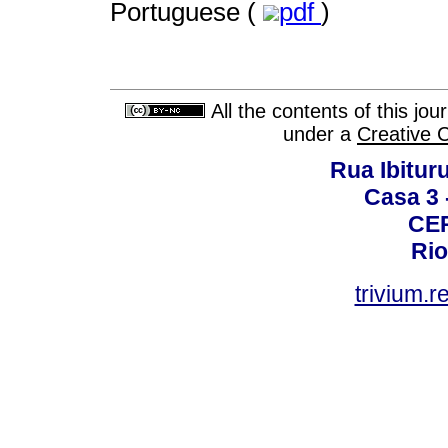
Portuguese (
pdf
)
All the contents of this jo
under a
Creative 
Rua Ibituru
Casa 3 -
CEP
Rio
trivium.