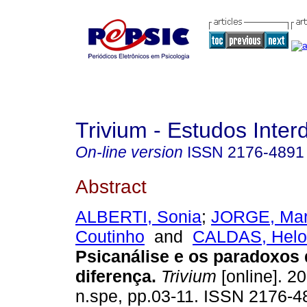
Trivium - Estudos Interd
On-line version
ISSN
2176-4891
Abstract
ALBERTI, Sonia
;
JORGE, Mar
Coutinho
and
CALDAS, Helo
Psicanálise e os paradoxos d
diferença
.
Trivium
[online]. 20
n.spe, pp.03-11. ISSN 2176-