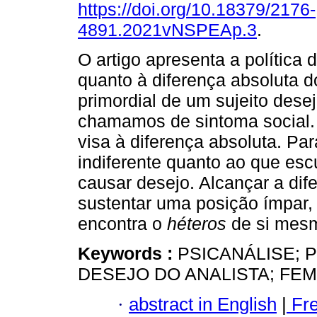
https://doi.org/10.18379/2176-
4891.2021vNSPEAp.3
.
O artigo apresenta a política 
quanto à diferença absoluta d
primordial de um sujeito des
chamamos de sintoma social. 
visa à diferença absoluta. Par
indiferente quanto ao que esc
causar desejo. Alcançar a dif
sustentar uma posição ímpar, 
encontra o
héteros
de si mes
Keywords :
PSICANÁLISE; 
DESEJO DO ANALISTA; FEM
·
abstract in English
|
Fr