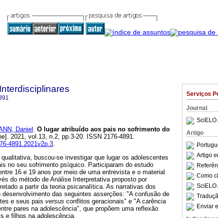
Interdisciplinares
Serviços P
891
Journal
SciELO 
NN, Daniel
.
O lugar atribuído aos pais no sofrimento do
Artigo
ne]. 2021, vol.13, n.2, pp.3-20. ISSN 2176-4891.
2176-4891.2021v2p.3
.
Portugu
Artigo 
ualitativa, buscou-se investigar que lugar os adolescentes
ais no seu sofrimento psíquico. Participaram do estudo
Referên
ntre 16 e 19 anos por meio de uma entrevista e o material
Como cit
avés do método de Análise Interpretativa proposto por
SciELO 
retado a partir da teoria psicanalítica. As narrativas dos
no desenvolvimento das seguintes asserções: "A confusão de
Traduçã
ntes e seus pais
versus
conflitos geracionais" e "A carência
Enviar e
 entre pares na adolescência", que propõem uma reflexão
s e filhos na adolescência.