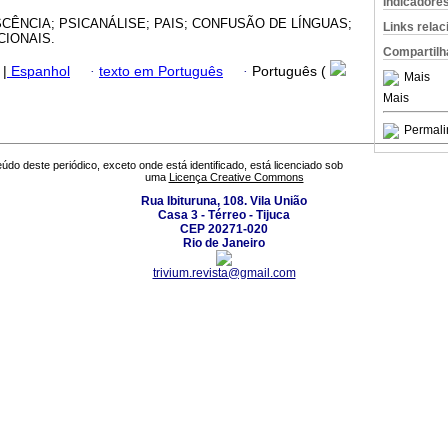
Indicadore
CÊNCIA; PSICANÁLISE; PAIS; CONFUSÃO DE LÍNGUAS;
Links rela
CIONAIS.
Compartilh
|
Espanhol
·
texto em Português
·
Português (
Mais
Mais
Permali
údo deste periódico, exceto onde está identificado, está licenciado sob
uma
Licença Creative Commons
Rua Ibituruna, 108. Vila União
Casa 3 - Térreo - Tijuca
CEP 20271-020
Rio de Janeiro
trivium.revista@gmail.com