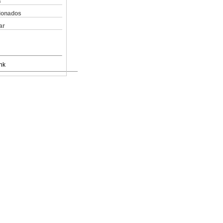
s
cionados
ar
nk