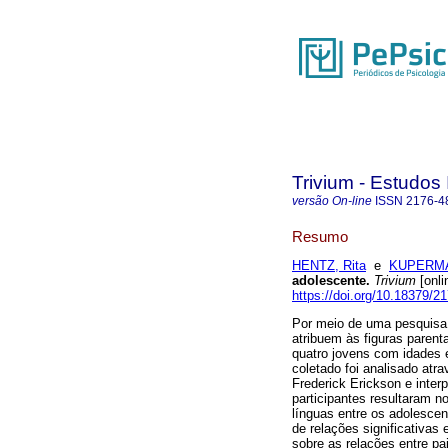
Trivium - Estudos 
versão On-line
ISSN
2176-4
Resumo
HENTZ, Rita
e
KUPERMA
adolescente
.
Trivium
[onli
https://doi.org/10.18379/
Por meio de uma pesquisa q
atribuem às figuras parent
quatro jovens com idades e
coletado foi analisado atr
Frederick Erickson e interp
participantes resultaram 
línguas entre os adolesce
de relações significativas
sobre as relações entre pai